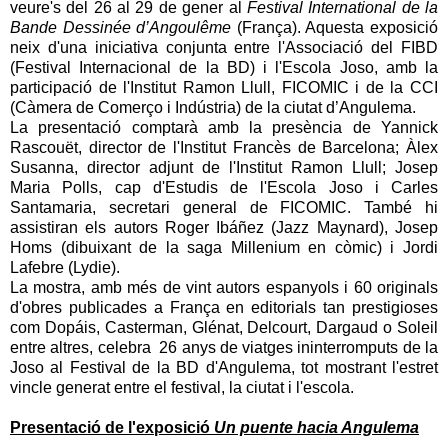
veure's del 26 al 29 de gener al
Festival International de la
Bande Dessinée d’Angoulême
(França). Aquesta exposició
neix d'una iniciativa conjunta entre l'Associació del FIBD
(Festival Internacional de la BD) i l'Escola Joso, amb la
participació de l'Institut Ramon Llull, FICOMIC i de la CCI
(Càmera de Comerço i Indústria) de la ciutat d’Angulema.
La presentació comptarà amb la presència de Yannick
Rascouët, director de l'Institut Francès de Barcelona; Àlex
Susanna, director adjunt de l'Institut Ramon Llull; Josep
Maria Polls, cap d'Estudis de l'Escola Joso i Carles
Santamaria, secretari general de FICOMIC. També hi
assistiran els autors Roger Ibáñez (Jazz Maynard), Josep
Homs (dibuixant de la saga Millenium en còmic) i Jordi
Lafebre (Lydie).
La mostra, amb més de vint autors espanyols i 60 originals
d'obres publicades a França en editorials tan prestigioses
com Dopáis, Casterman, Glénat, Delcourt, Dargaud o Soleil
entre altres, celebra 26 anys de viatges ininterromputs de la
Joso al Festival de la BD d'Angulema, tot mostrant l'estret
vincle generat entre el festival, la ciutat i l'escola.
Presentació de l'exposició
Un puente hacia Angulema