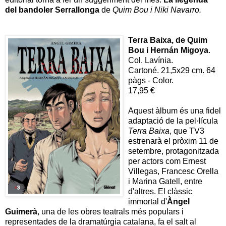
del bandoler Serrallonga
de
Quim Bou i Niki Navarro.
Terra Baixa, de Qu
im
Bou i Hernán Migoya
.
Col. Lavínia.
Cartoné. 21,5x29 cm. 64
pàgs - Color.
17,95 €
Aquest àlbum és una fidel
adaptació de la pel·lícula
Terra Baixa
, que TV3
estrenarà el pròxim 11 de
setembre, protagonitzada
per actors com Ernest
Villegas, Francesc Orella
i Marina Gatell, entre
d'altres. El clàssic
immortal d'
Àngel
Guimerà
, una de les obres teatrals més populars i
representades de la dramatúrgia catalana, fa el salt al