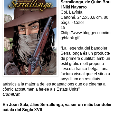
Serrallonga, de Quim Bou
i Niki Navarro
Col. Lavínia
Cartoné. 24,5x33,6 cm. 80
pàgs. - Color
15
€http://www.blogger.com/im
g/blank.gif
“La llegenda del bandoler
Serrallonga és un producte
de primera qualitat, amb un
estil gràfic molt proper a
l’escola franco-belga i una
factura visual que el situa a
anys llum en resultats
artístics a la majoria de les adaptacions que de cinema a
còmic acostumen a fer-se als Estats Units”.
ComiCat
En Joan Sala, àlies Serrallonga, va ser un mític bandoler
català del Segle XVII.