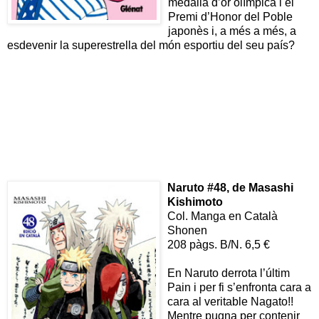
medalla d’or olímpica i el
Premi d’Honor del Poble
japonès i, a més a més, a
esdevenir la superestrella del món esportiu del seu país?
Naruto #48, de
Masashi
Kishimoto
Col. Manga en Català
Shonen
208 pàgs. B/N. 6,5 €
En Naruto derrota l’últim
Pain i per fi s’enfronta cara a
cara al veritable Nagato!!
Mentre pugna per contenir