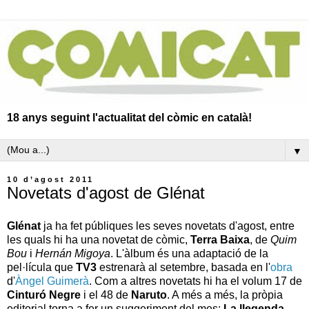
18 anys seguint l'actualitat del còmic en català!
▼
10 d’agost 2011
Novetats d'agost de Glénat
Glénat
ja ha fet públiques les seves novetats d'agost, entre
les quals hi ha una novetat de còmic,
Terra Baixa
, de
Quim
Bou
i
Hernán Migoya
. L'àlbum és una adaptació de la
pel·lícula que
TV3
estrenarà al setembre, basada en l'
obra
d'
Àngel Guimerà
. Com a altres novetats hi ha el volum 17 de
Cinturó Negre
i el 48 de
Naruto
. A més a més, la pròpia
editorial torna a fer un suggeriment del mes:
La llegenda