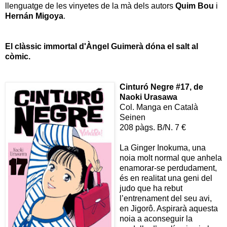
llenguatge de les vinyetes de la mà dels autors
Quim Bou
i
Hernán Migoya
.
El clàssic immortal d'Àngel Guimerà dóna el salt al
còmic.
Cinturó Neg
re #17, de
Naoki Urasawa
Col. Manga en Català
Seinen
208 pàgs. B/N. 7 €
La Ginger Inokuma, una
noia molt normal que anhela
enamorar-se perdudament,
és en realitat una geni del
judo que ha rebut
l’entrenament del seu avi,
en Jigorô. Aspirarà aquesta
noia a aconseguir la