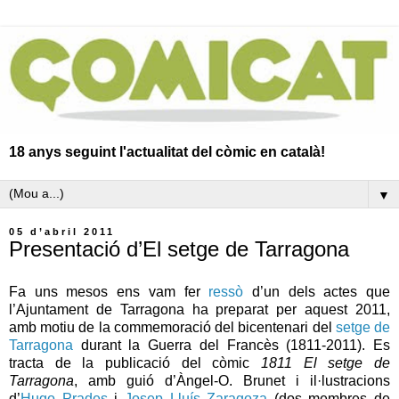
18 anys seguint l'actualitat del còmic en català!
▼
05 d’abril 2011
Presentació d’El setge de Tarragona
Fa uns mesos ens vam fer
ressò
d’un dels actes que
l’Ajuntament de Tarragona ha preparat per aquest 2011,
amb motiu de la commemoració del bicentenari del
setge de
Tarragona
durant la Guerra del Francès (1811-2011). Es
tracta de la publicació del còmic
1811 El setge de
Tarragona
, amb guió d’Àngel-O. Brunet i il·lustracions
d’
Hugo Prades
i
Josep Lluís Zaragoza
(dos membres de