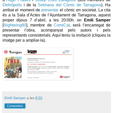
Delirópolis
i de la
Setmana del Còmic de Tarragona
). Ha
arribat el moment de
presentar
el còmic en societat. La cita
és a la Sala d’Actes de l’Ajuntament de Tarragona, aquest
proper dijous 7 d’abril, a les 20:00h. on
Emili Samper
[
Nightwing80
], membre de
ComiCat
, serà l’encarregat de
presentar l’obra, acompanyat pels autors i pels
representants consistorials. Aquí teniu la invitació (cliqueu la
imatge per a ampliar-la).
Emili Samper
a les
8:02
Comparteix