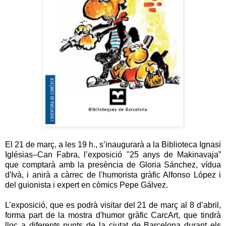
El 21 de març, a les 19 h., s’inaugurarà a la Biblioteca Ignasi
Iglésias–Can Fabra, l’exposició "25 anys de Makinavaja”
que comptarà amb la presència de Gloria Sánchez, vídua
d'Ivà, i anirà a càrrec de l'humorista gràfic Alfonso López i
del guionista i expert en còmics Pepe Gálvez.
L’exposició, que es podrà visitar del 21 de març al 8 d’abril,
forma part de la mostra d'humor gràfic CarcArt, que tindrà
lloc a diferents punts de la ciutat de Barcelona durant els