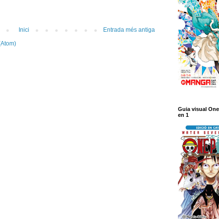
Inici
Entrada més antiga
(Atom)
Guia visual One
en 1