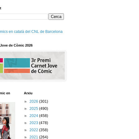
t
mics en català del CNL de Barcelona
 Jove de Còmic 2026
mic en
Arxiu
►
2026
(301)
►
2025
(490)
►
2024
(458)
►
2023
(478)
►
2022
(358)
►
2021
(264)