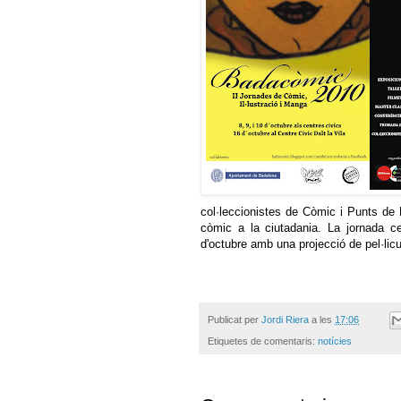
col·leccionistes de Còmic i Punts de L
còmic a la ciutadania. La jornada c
d'octubre amb una projecció de pel·lic
Publicat per
Jordi Riera
a les
17:06
Etiquetes de comentaris:
notícies