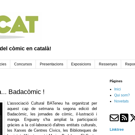
 del còmic en català!
cies
Concursos
Presentacions
Exposicions
Ressenyes
Repor
Pàgines
Inici
... Badacòmic !
Qui som?
Novetats
L'associació Cultural BATeneu ha organitzat per
aquest cap de setmana la segona edició del
Badacòmic, les jornades de còmic, il·lustració i
manga. Enguany s'ha ampliat la participació
gràcies a la col·laboració d'altres entitats culturals,
Linktree
les Xarxes de Centres Cívics, les Biblioteques de