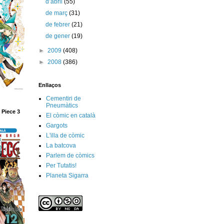
d’abril
(55)
de març
(31)
de febrer
(21)
de gener
(19)
►
2009
(408)
►
2008
(386)
Enllaços
Cementiri de
Pneumàtics
 Piece 3
El còmic en català
Gargots
L'illa de còmic
La batcova
Parlem de còmics
Per Tutatis!
Planeta Sigarra