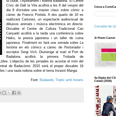
la ciutat, l'Ajuntament i Marina Badalona. El Centre
Cívic de Dalt la Vila acollirà a les 8 del vespre del
Cerca a ComiCa
dia 8 d'octubre una master class sobre còmic a
càrrec de Francis Portela. A dos quarts de 10 es
realitzarà Cartunes, un espectacle audiovisual de
dibuixos animats i música electrònica en directe.
Cercador de cò
Dissabte el Centre de Cultura Tradicional Can
Canyadó acollirà a la tarda una conferència sobre
Haiku, la poesia japonesa i un taller de cuina
3r Premi Carnet
japonesa. Finalment es farà una xerrada sobre
La
història en els còmics
a càrrec de l'historiador i
escriptor Sergi Vich. Diumenge al matí el Port de
Badalona acollirà la primera Trobada de
libre. L'objectiu de les jornades és acostar el món del
entral de Badacòmic 2010 serà el proper dissabte 16
ules i una taula rodona sobre el tema
Invasió Manga
.
4a Diada del Cò
Font:
Badaweb
,
Triptic amb horaris
Català (2026)