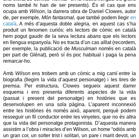
noms també hi han de ser presents). És el cas que ens
ocupa amb
Wilson
, la darrera obra de Daniel Clowes, autor
de, per exemple,
Món fantasmal
, que també podem llegir
en
català
. A més d’aquesta doble alegria, en aquest cas s’ha
produït un fenomen curiós: els lectors de còmic en català
hem pogut gaudir de la seva lectura abans que els lectors
en llengua espanyola. No es tracta d’un cas aïllat (recordem,
per exemple, la publicació de
Musculman
només en català
per part de Glénat), però sí és poc habitual i paga la pena
remarcar-ho.
Amb
Wilson
ens trobem amb un còmic a mig camí entre la
biografia (llegim la vida d’aquest personatge) i les tires de
premsa. Per estructura, Clowes segueix aquest darrer
esquema i ens presenta diferents aspectes de la vida
(passat i present del personatge) en històries que es
desenvolupen en una sola pàgina. L’aparent inconnexió
entre les històries és només això, aparent, perquè podem
resseguir un fil conductor entre les vinyetes, que no és altra
que la vida del personatge protagonista. D’aquesta manera
assistim a l’obra i miracles d’en Wilson, un home “odiós amb
un gran cor, un solter trist i solitari, un pare i marit devot, un