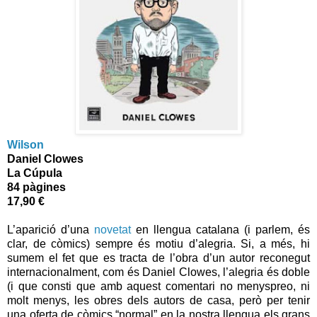
Wilson
Daniel Clowes
La Cúpula
84 pàgines
17,90 €
L’aparició d’una
novetat
en llengua catalana (i parlem, és
clar, de còmics) sempre és motiu d’alegria. Si, a més, hi
sumem el fet que es tracta de l’obra d’un autor reconegut
internacionalment, com és Daniel Clowes, l’alegria és doble
(i que consti que amb aquest comentari no menyspreo, ni
molt menys, les obres dels autors de casa, però per tenir
una oferta de còmics “normal” en la nostra llengua els grans