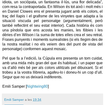
idiota, un sociòpata, un fantasma il·lús, una flor delicada”,
com resa la contraportada. En Wilson és tot això i molt més i
en Daniel Clowes ens el presenta jugant amb els colors, el
traç del llapis i el grafisme de les vinyetes que adapta a la
situació viscuda pel personatge (argumentalment, però
també reflectint el seu estat interior). Cada història és com
una píndola que ens acosta les manies, les fòbies i les
dèries d’en Wilson i la suma de totes elles crea el seu retrat.
Frases punyents i moments surrealistes (si els llegim des de
la nostra realitat i no els veiem des del punt de vista del
personatge) conformen aquest mosaic.
Pel que fa a l’edició, la Cúpula ens presenta un tom cuidat,
amb una mida més gran del que és habitual, i un paper que
va d’allò més bé per als colors utilitzats pel dibuixant. Si el
trobeu a la vostra llibreria, agafeu-lo i doneu-hi un cop d’ull.
Segur que no us deixarà indiferents.
Emili Samper [
Nightwing80
]
Emili Samper
a les
19:34