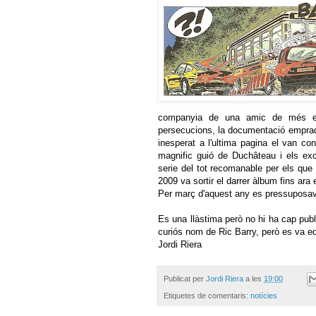
companyia de una amic de més edat
persecucions, la documentació emprada,
inesperat a l'ultima pagina el van co
magnific guió de Duchâteau i els exc
serie del tot recomanable per els que 
2009 va sortir el darrer àlbum fins ara
Per març d'aquest any es pressuposava
Es una llàstima però no hi ha cap publ
curiós nom de Ric Barry, però es va edi
Jordi Riera
Publicat per
Jordi Riera
a les
19:00
Etiquetes de comentaris:
notícies