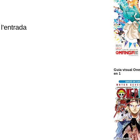
l'entrada
Guia visual One
en 1