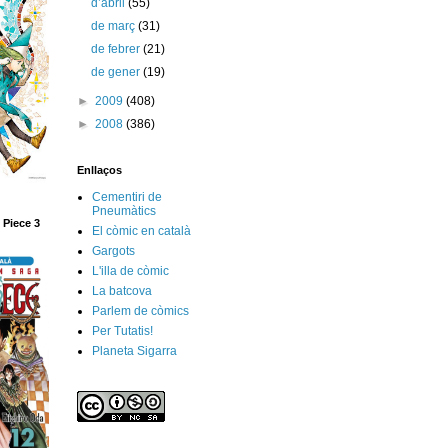
d’abril
(55)
de març
(31)
de febrer
(21)
de gener
(19)
►
2009
(408)
►
2008
(386)
Enllaços
Cementiri de
Pneumàtics
 Piece 3
El còmic en català
Gargots
L'illa de còmic
La batcova
Parlem de còmics
Per Tutatis!
Planeta Sigarra