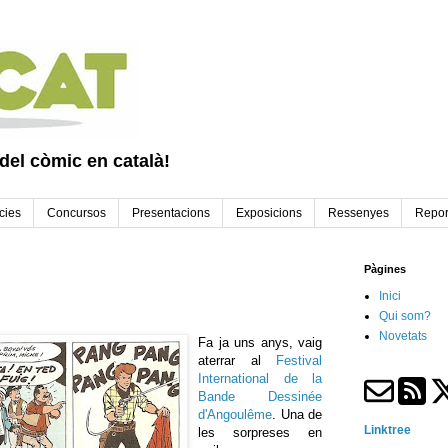
 del còmic en català!
cies
Concursos
Presentacions
Exposicions
Ressenyes
Repor
Pàgines
Inici
Qui som?
Novetats
Fa ja uns anys, vaig
aterrar al
Festival
International de la
Bande Dessinée
d'Angoulême
. Una de
Linktree
les sorpreses en