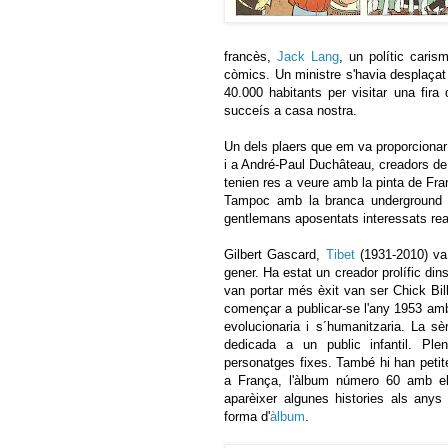
francès,
Jack Lang
, un polític caris
còmics. Un ministre s'havia desplaçat
40.000 habitants per visitar una fir
succeís a casa nostra.
Un dels plaers que em va proporcionar
i a André-Paul Duchâteau, creadors d
tenien res a veure amb la pinta de Fra
Tampoc amb la branca underground 
gentlemans aposentats interessats rea
Gilbert Gascard,
Tibet
(1931-2010) va 
gener. Ha estat un creador prolífic di
van portar més èxit van ser Chick Bill
començar a publicar-se l'any 1953 amb 
evolucionaria i s´humanitzaria. La s
dedicada a un public infantil. P
personatges fixes. També hi han petit
a França, l'àlbum número 60 amb el
aparèixer algunes histories als anys
forma d'
àlbum
.