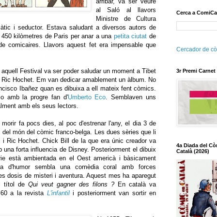
arribar, va ser veure
al Saló al llavors
Cerca a ComiCa
Ministre de Cultura
màtic i seductor. Estava saludant a diversos autors de
 450 kilòmetres de Paris per anar a una
petita ciutat
de
a de comicaires. Llavors aquest fet era impensable que
Cercador de cò
 aquell Festival va ser poder saludar un moment a Tibet
3r Premi Carnet
e Ric Hochet. Em van dedicar amablement un àlbum. No
ncisco Ibañez quan es dibuixa a ell mateix fent còmics.
o amb la progre fan d'
Umberto Eco
. Semblaven uns
lment amb els seus lectors.
morir fa pocs dies, al poc d'estrenar l'any, el dia 3 de
ns del món del còmic franco-belga. Les dues sèries que li
 i Ric Hochet. Chick Bill de la que era únic creador va
4a Diada del Cò
una forta influencia de Disney. Posteriorment el dibuix
Català (2026)
èrie està ambientada en el Oest americà i bàsicament
lena d'humor sembla una comèdia coral amb forces
es dosis de misteri i aventura. Aquest mes ha aparegut
 títol de
Qui veut gagner des filons ?
En català va
 60 a la revista
L'infantil
i posteriorment van sortir en