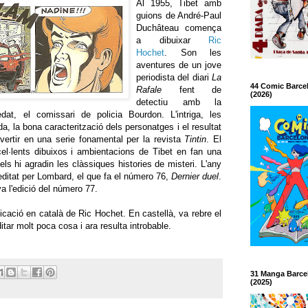
Al 1955, Tibet amb
guions de André-Paul
Duchâteau comença
a dibuixar
Ric
Hochet
. Son les
aventures de un jove
periodista del diari
La
44 Comic Barce
Rafale
fent de
(2026)
detectiu amb la
, el comissari de policia Bourdon. L'intriga, les
 la bona caracterització dels personatges i el resultat
nvertir en una serie fonamental per la revista
Tintin
. El
el·lents dibuixos i ambientacions de Tibet en fan una
els hi agradin les clàssiques histories de misteri. L'any
 editat per Lombard, el que fa el número 76,
Dernier duel
.
 l'edició del número 77.
icació en català de Ric Hochet. En castellà, va rebre el
tar molt poca cosa i ara resulta introbable.
31 Manga Barce
(2025)