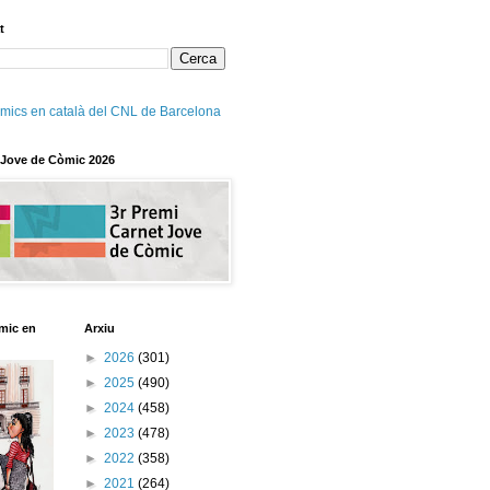
t
mics en català del CNL de Barcelona
 Jove de Còmic 2026
mic en
Arxiu
►
2026
(301)
►
2025
(490)
►
2024
(458)
►
2023
(478)
►
2022
(358)
►
2021
(264)