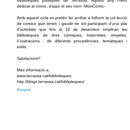
biblioteques públiques de Terrassa. Aquest any l’hem
dedicat al còmic, d’aquí el seu nom -MonCòmic-.
Amb aquest cicle es pretén fer arribar a tothom la col·lecció
de còmics que tenim i gaudir-ne tot participant d’una pila
d’activitats que fins al 10 de desembre ompliran les
biblioteques de tires còmiques, historietes, vinyetes,
il·lustracions… de diferents procedències, temàtiques i
estils.
Salutacions!!
Més informació a:
www.terrassa.cat/biblioteques
http://blogs.terrassa.cat/biblioteques/
Respon