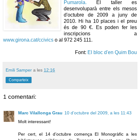
Pumarola.
El taller es
desenvoluparà entre els mesos
d'octubre de 2009 a juny de
2010. Hi ha 10 places i el preu
és de 90 €. Es poden fer les
inscripcions a
www.girona.cat/ccivics
o al 972 245 111.
Font:
El bloc d'en Quim Bou
Emili Samper
a les
12:16
Comparteix
1 comentari:
Marc Vilallonga Grau
10 d’octubre del 2009, a les 11:43
Molt interessant!
Per cert, el 14 d’octubre comença El Monogràfic a les