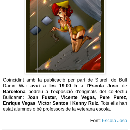
Coincidint amb la publicació per part de Siurell de Bull
Damn War
avui a les 19:00 h
a l'
Escola Joso
de
Barcelona
podreu a l'exposició d'originals del col·lectiu
Bulldamn: J
oan Fuster
,
Vicente Vegas
,
Pere Perez
,
Enrique Vegas
,
Víctor Santos
i
Kenny Ruiz
. Tots ells han
estat alumnes o bé professors de la veterana escola.
Font:
Escola Joso