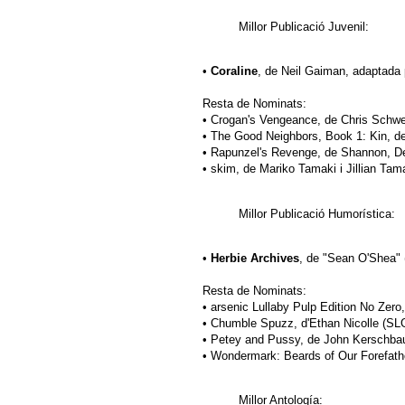
Millor Publicació Juvenil:
•
Coraline
, de Neil Gaiman, adaptada 
Resta de Nominats:
• Crogan's Vengeance, de Chris Schwe
• The Good Neighbors, Book 1: Kin, de
• Rapunzel's Revenge, de Shannon, De
• skim, de Mariko Tamaki i Jillian Ta
Millor Publicació Humorística:
•
Herbie Archives
, de "Sean O'Shea" 
Resta de Nominats:
• arsenic Lullaby Pulp Edition No Zero
• Chumble Spuzz, d'Ethan Nicolle (SL
• Petey and Pussy, de John Kerschba
• Wondermark: Beards of Our Forefath
Millor Antología: