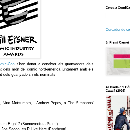
Cerca a ComiCa
Cercador de cò
3r Premi Carnet
omic-Con
s'han donat a conèixer els guanyadors dels
nt dels món del còmic nord-americà juntament amb els
tat dels guanyadors i els nominats:
4a Diada del Cò
Català (2026)
y, Nina Matsumoto, i Andrew Pepoy, a The Simpsons'
mers Ergot 7 (Buenaventura Press)
Joe Sacco, en R Live Here (Pantheon)