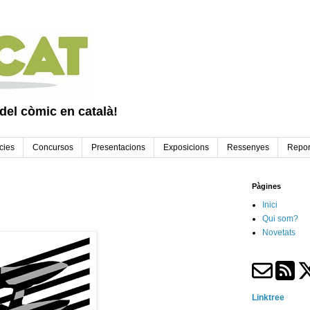
 del còmic en català!
cies
Concursos
Presentacions
Exposicions
Ressenyes
Repor
Pàgines
Inici
Qui som?
Novetats
Linktree