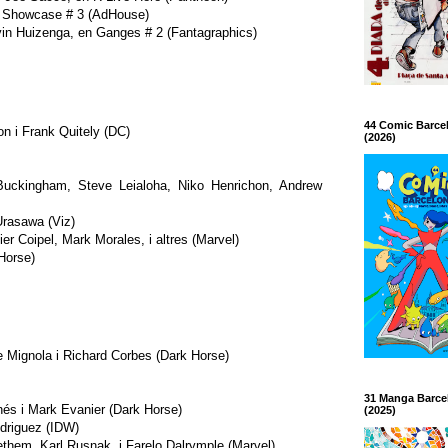
or Showcase # 3 (AdHouse)
evin Huizenga, en Ganges # 2 (Fantagraphics)
44 Comic Barce
on i Frank Quitely (DC)
(2026)
 Buckingham, Steve Leialoha, Niko Henrichon, Andrew
Urasawa (Viz)
ier Coipel, Mark Morales, i altres (Marvel)
Horse)
e Mignola i Richard Corbes (Dark Horse)
31 Manga Barce
nés i Mark Evanier (Dark Horse)
(2025)
odriguez (IDW)
hem, Karl Rusnak, i Farelo Dalrymple (Marvel)