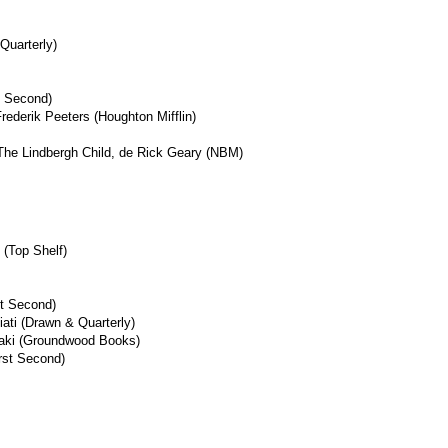
Quarterly)
t Second)
Frederik Peeters (Houghton Mifflin)
 The Lindbergh Child, de Rick Geary (NBM)
 (Top Shelf)
st Second)
ati (Drawn & Quarterly)
amaki (Groundwood Books)
rst Second)