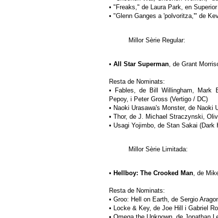
• "Freaks," de Laura Park, en Superi
• "Glenn Ganges a 'polvoritza,'" de K
Millor Sèrie Regular:
•
All Star Superman
, de Grant Morris
Resta de Nominats:
• Fables, de Bill Willingham, Mark
Pepoy, i Peter Gross (Vertigo / DC)
• Naoki Urasawa's Monster, de Naoki 
• Thor, de J. Michael Straczynski, Oliv
• Usagi Yojimbo, de Stan Sakai (Dark 
Millor Sèrie Limitada:
•
Hellboy: The Crooked Man
, de Mik
Resta de Nominats:
• Groo: Hell on Earth, de Sergio Arago
• Locke & Key, de Joe Hill i Gabriel R
• Omega the Unknown, de Jonathan Let