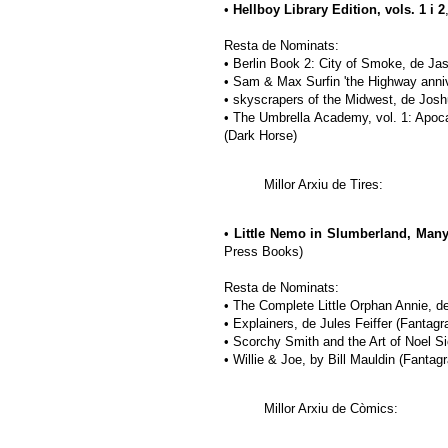
•
Hellboy Library Edition, vols. 1 i 2
Resta de Nominats:
• Berlin Book 2: City of Smoke, de Ja
• Sam & Max Surfin 'the Highway anniv
• skyscrapers of the Midwest, de Jos
• The Umbrella Academy, vol. 1: Apoca
(Dark Horse)
Millor Arxiu de Tires:
•
Little Nemo in Slumberland, Man
Press Books)
Resta de Nominats:
• The Complete Little Orphan Annie, d
• Explainers, de Jules Feiffer (Fantagr
• Scorchy Smith and the Art of Noel S
• Willie & Joe, by Bill Mauldin (Fantag
Millor Arxiu de Còmics: