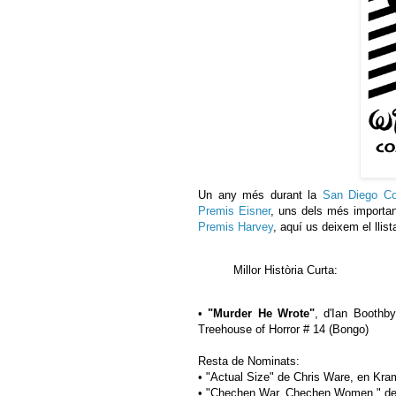
Un any més durant la
San Diego C
Premis Eisner
, uns dels més importa
Premis Harvey
, aquí us deixem el llis
Millor Història Curta:
•
"Murder He Wrote"
, d'Ian Boothb
Treehouse of Horror # 14 (Bongo)
Resta de Nominats:
• "Actual Size" de Chris Ware, en Kra
• "Chechen War, Chechen Women," de 