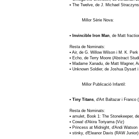
• The Twelve, de J. Michael Straczyns
Millor Sèrie Nova:
•
Invincible Iron Man
, de Matt fracti
Resta de Nominats:
• Air, de G. Willow Wilson i M. K. Perk
• Echo, de Terry Moore (Abstract Stud
• Madame Xanadu, de Matt Wagner, Amy
• Unknown Soldier, de Joshua Dysart i A
Millor Publicació Infantil:
•
Tiny Titans
, d'Art Baltazar i Franco 
Resta de Nominats:
• amulet, Book 1: The Stonekeeper, d
• Cowa! d'Akira Toriyama (Viz)
• Princess at Midnight, d'Andi Watson
• stinky, d'Eleanor Davis (RAW Junior)