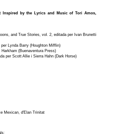
t Inspired by the Lyrics and Music of Tori Amos,
oons, and True Stories, vol. 2, editada per Ivan Brunetti
per Lynda Barry (Houghton Mifflin)
y Harkham (Buenaventura Press)
a per Scott Allie i Sierra Hahn (Dark Horse)
e Mexican, d'Elan Trinitat
ls: