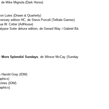
, de Mike Mignola (Dark Horse)
son Lutes (Drawn & Quarterly)
ersary edition HC, de Steve Purcell (Telltale Games)
hua W. Cotter (AdHouse)
lypse Suite deluxe edition, de Gerard Way i Gabriel Bá
y More Splendid Sundays
, de Winsor McCay (Sunday
e Harold Gray (IDW)
aphics)
ickles (IDW)
raphics)