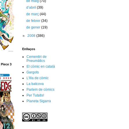
de maig
(70)
d’abril
(39)
de març
(44)
de febrer
(34)
de gener
(19)
►
2008
(386)
Enllaços
Cementiri de
Pneumàtics
 Piece 3
El còmic en català
Gargots
L'illa de còmic
La batcova
Parlem de còmics
Per Tutatis!
Planeta Sigarra