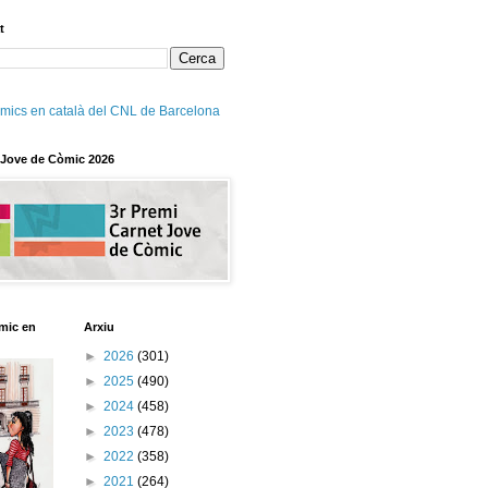
t
mics en català del CNL de Barcelona
 Jove de Còmic 2026
mic en
Arxiu
►
2026
(301)
►
2025
(490)
►
2024
(458)
►
2023
(478)
►
2022
(358)
►
2021
(264)