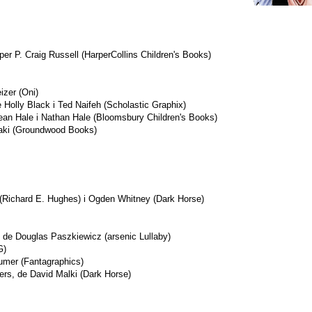
per P. Craig Russell (HarperCollins Children's Books)
izer (Oni)
 Holly Black i Ted Naifeh (Scholastic Graphix)
an Hale i Nathan Hale (Bloomsbury Children's Books)
maki (Groundwood Books)
(Richard E. Hughes) i Ogden Whitney (Dark Horse)
, de Douglas Paszkiewicz (arsenic Lullaby)
G)
umer (Fantagraphics)
ers, de David Malki (Dark Horse)