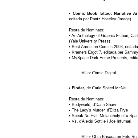
•
Comic Book Tattoo: Narrative Ar
editada per Rantz Hoseley (Image)
Resta de Nominats:
• An Anthology of Graphic Fiction, Cart
(Yale University Press)
• Best American Comics 2008, editada 
• Kramers Ergot 7, editada per Samm
• MySpace Dark Horse Presents, editad
Millor Còmic Digital:
•
Finder
, de Carla Speed McNeil
Resta de Nominats:
• Bodyworld, d'Dash Shaw
• The Lady's Murder, d'Eliza Frye
• Speak No Evil: Melancholy of a Spac
• Vs, d'Alexis Sottile i Joe Infurnari
Millor Obra Basada en Fets Rea