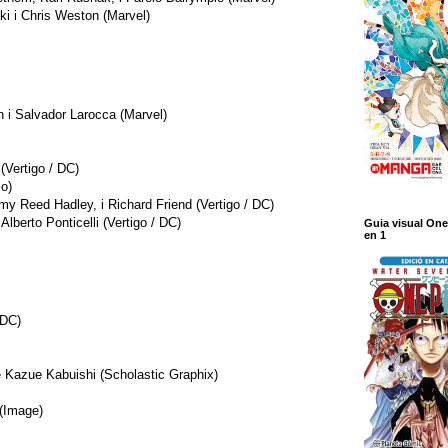
ki i Chris Weston (Marvel)
on i Salvador Larocca (Marvel)
 (Vertigo / DC)
io)
 Reed Hadley, i Richard Friend (Vertigo / DC)
lberto Ponticelli (Vertigo / DC)
Guia visual One
en 1
(DC)
e Kazue Kabuishi (Scholastic Graphix)
 (Image)