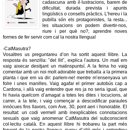
cadascuna amb il·lustracions, barem de
dificultat, durada prevista i apunts
lingüístics o consells pràctics. L’hereu i la
pubilla són els protagonistes, la resta...
les situacions on podem divertir-nos,
riure i per què no?, aprendre noves
formes de fer servir com cal la nostra llengua!
-CatMasutra?
Vosaltres us preguntareu d’on ha sortit aquest llibre. La
resposta és senzilla: "del llit", explica l'autora. Un matí em
vaig aixecar desitjant un matinspuntsí. A la feina ho vaig
comentar amb un noi molt adorable que treballa a la primera
planta i que em va dir: parlem-ne! mentre m’ensenyava un
folre i unes manilles. Vaig agafar el primer autobús cap a
Cardona, i allà vaig entendre que res ja no seria igual, que
hi havia quelcom d’amagat a totes les dites i locucions, al
carrer, a la tele, i vaig començar a descodificar paraules
innòcues fins llavors, com Ave, 30, pont aeri i honorable. El
resultat: un codi vermell amb inexplicables connotacions
sexuals que vaig anomenar CatMasutra del subconscient
col∙lectiu català. En aquest llibre hi trobareu la part més
fervent de la nostra llengua, riureu d’allò més i entendreu