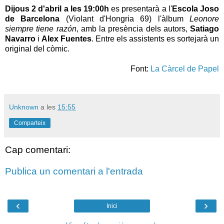
Dijous 2 d'abril a les 19:00h
es presentarà a l'
Escola Joso
de Barcelona
(Violant d'Hongria 69) l'àlbum
Leonore
siempre tiene razón
, amb la presència dels autors,
Satiago
Navarro
i
Alex Fuentes
. Entre els assistents es sortejarà un
original del còmic.
Font:
La Càrcel de Papel
Unknown
a les
15:55
Comparteix
Cap comentari:
Publica un comentari a l'entrada
‹
›
Inici