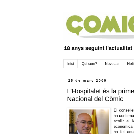
18 anys seguint l'actualitat
Inici
Qui som?
Novetats
Notí
25 de març 2009
L’Hospitalet és la prim
Nacional del Còmic
El conselle
ha confirma
acollir el
econòmica a
ha fet aqu