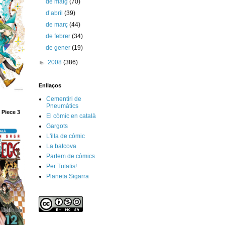
de maig
(70)
d’abril
(39)
de març
(44)
de febrer
(34)
de gener
(19)
►
2008
(386)
Enllaços
Cementiri de
Pneumàtics
 Piece 3
El còmic en català
Gargots
L'illa de còmic
La batcova
Parlem de còmics
Per Tutatis!
Planeta Sigarra