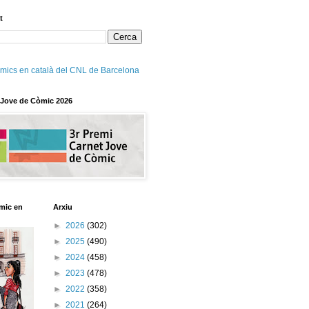
t
mics en català del CNL de Barcelona
 Jove de Còmic 2026
mic en
Arxiu
►
2026
(302)
►
2025
(490)
►
2024
(458)
►
2023
(478)
►
2022
(358)
►
2021
(264)