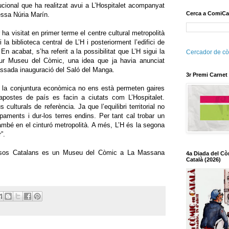
itucional que ha realitzat avui a L’Hospitalet acompanyat
Cerca a ComiCa
dessa Núria Marín.
 ha visitat en primer terme el centre cultural metropolità
 la biblioteca central de L’H i posteriorment l’edifici de
En acabat, s’ha referit a la possibilitat que L’H sigui la
Cercador de cò
tur Museu del Còmic, una idea que ja havia anunciat
assada inauguració del Saló del Manga.
3r Premi Carnet
rò la conjuntura econòmica no ens està permeten gaires
 apostes de país es facin a ciutats com L’Hospitalet.
 culturals de referència. Ja que l’equilibri territorial no
aments i dur-los terres endins. Per tant cal trobar un
 també en el cinturó metropolità. A més, L’H és la segona
”.
sos Catalans es un Museu del Còmic a La Massana
4a Diada del Cò
Català (2026)