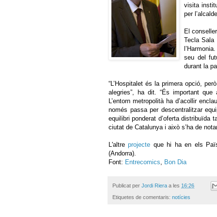
visita inst
per l’alcal
El conseller
Tecla Sala i
l’Harmonia. 
seu del fu
durant la p
“L’Hospitalet és la primera opció, pe
alegries”, ha dit. “És important que
L’entorn metropolità ha d’acollir enclaus
només passa per descentralitzar equip
equilibri ponderat d’oferta distribuïda
ciutat de Catalunya i això s’ha de notar
L'altre
projecte
que hi ha en els Paï
(Andorra).
Font:
Entrecomics
,
Bon Dia
Publicat per
Jordi Riera
a les
16:26
Etiquetes de comentaris:
notícies