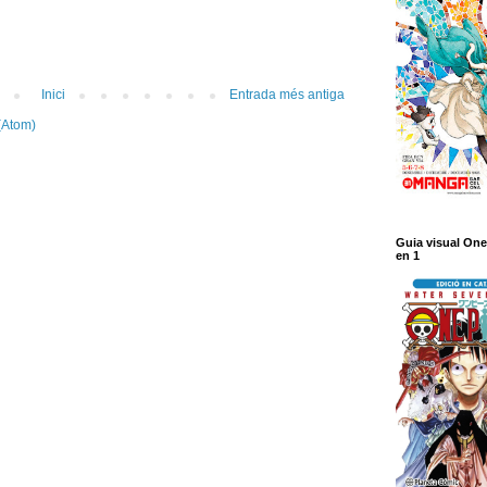
Inici
Entrada més antiga
(Atom)
Guia visual One
en 1