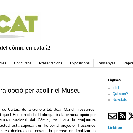
 del còmic en català!
cies
Concursos
Presentacions
Exposicions
Ressenyes
Repor
Pàgines
Inici
era opció per acollir el Museu
Qui som?
Novetats
r de Cultura de la Generalitat, Joan Manel Tresserres,
t que L’Hospitalet del LLobregat és la primera opció per
 Museu Nacional del Còmic, tot i que la conjuntura
ctual està suposant un fre per al projecte. Tresserres
Linktree
estes declaracions davant la premsa en finalitzar la