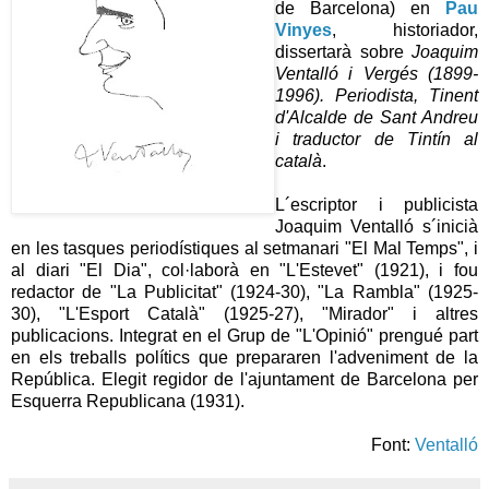
de Barcelona) en
Pau
Vinyes
, historiador,
dissertarà sobre
Joaquim
Ventalló i Vergés (1899-
1996). Periodista, Tinent
d'Alcalde de Sant Andreu
i traductor de Tintín al
català
.
L´escriptor i publicista
Joaquim Ventalló s´inicià
en les tasques periodístiques al setmanari "El Mal Temps", i
al diari "El Dia", col·laborà en "L'Estevet" (1921), i fou
redactor de "La Publicitat" (1924-30), "La Rambla" (1925-
30), "L'Esport Català" (1925-27), "Mirador" i altres
publicacions. Integrat en el Grup de "L'Opinió" prengué part
en els treballs polítics que prepararen l'adveniment de la
República. Elegit regidor de l'ajuntament de Barcelona per
Esquerra Republicana (1931).
Font:
Ventalló