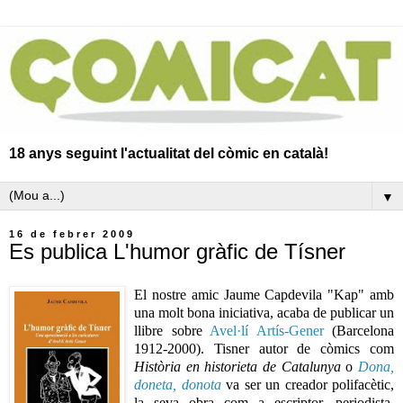
18 anys seguint l'actualitat del còmic en català!
▼
16 de febrer 2009
Es publica L'humor gràfic de Tísner
El nostre amic Jaume Capdevila "Kap" amb
una molt bona iniciativa, acaba de publicar un
llibre sobre
Avel·lí Artís-Gener
(Barcelona
1912-2000). Tisner autor de còmics com
Història en historieta de Catalunya
o
Dona,
doneta, donota
va ser un creador polifacètic,
la seva obra com a escriptor, periodista,