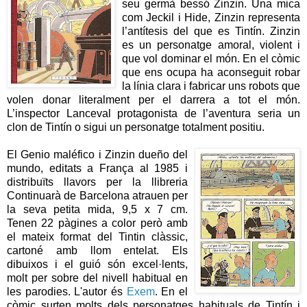
seu germà bessó Zinzin. Una mica
com Jeckil i Hide, Zinzin representa
l’antítesis del que es Tintín. Zinzin
es un personatge amoral, violent i
que vol dominar el món. En el còmic
que ens ocupa ha aconseguit robar
la línia clara i fabricar uns robots que
volen donar literalment per el darrera a tot el món.
L’inspector Lanceval protagonista de l’aventura seria un
clon de Tintín o sigui un personatge totalment positiu.
El Genio maléfico i Zinzin dueño del
mundo, editats a França al 1985 i
distribuïts llavors per la llibreria
Continuarà de Barcelona atrauen per
la seva petita mida, 9,5 x 7 cm.
Tenen 22 pàgines a color però amb
el mateix format del Tintin clàssic,
cartoné amb llom entelat. Els
dibuixos i el guió són excel·lents,
molt per sobre del nivell habitual en
les parodies. L'autor és
Exem
. En el
còmic surten molts dels personatges habituals de Tintín i