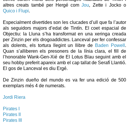
altres creats també per Hergé com
Jou
, Zette i Jocko o
Quico i Flupi
.
Especialment divertides son les clucades d’ull que fa l’autor
als seguidors majors d’edat de Tintín. El coet espacial de
Objectiu: la Lluna s’ha transformat en una xeringa creada
per Zinzin per els drogoaddictes. Lanceval per fer confessar
als dolents, els tortura llegint un llibre de
Baden Powell
.
Quan s’alliberen els presoners de la línia clara, el fill de
l’honorable Wank-Gen-Xié de El Lotus Blau seguint amb el
seu hobby preferit apareix amb el cap tallat de Serafí Llantió.
El gos de Lanceval es diu Ergé.
De Zinzin dueño del mundo es va fer una edició de 500
exemplars més 4 de numerats.
Jordi Riera
Pirates I
Pirates II
Pirates III