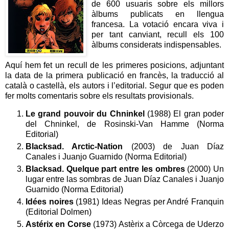
de 600 usuaris sobre els millors
àlbums publicats en llengua
francesa. La votació encara viva i
per tant canviant, recull els 100
àlbums considerats indispensables.
Aquí hem fet un recull de les primeres posicions, adjuntant
la data de la primera publicació en francès, la traducció al
català o castellà, els autors i l’editorial. Segur que es poden
fer molts comentaris sobre els resultats provisionals.
Le grand pouvoir du Chninkel
(1988) El gran poder
del Chninkel, de Rosinski-Van Hamme (Norma
Editorial)
Blacksad. Arctic-Nation
(2003) de Juan Díaz
Canales i Juanjo Guarnido (Norma Editorial)
Blacksad. Quelque part entre les ombres
(2000) Un
lugar entre las sombras de Juan Díaz Canales i Juanjo
Guarnido (Norma Editorial)
Idées noires
(1981) Ideas Negras per André Franquin
(Editorial Dolmen)
Astérix en Corse
(1973) Astèrix a Còrcega de Uderzo