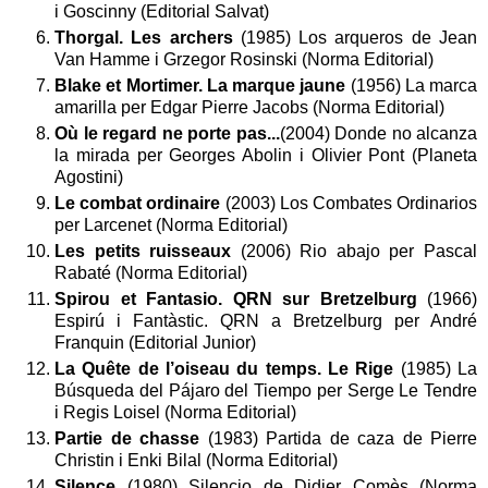
i Goscinny (Editorial Salvat)
Thorgal. Les archers
(1985) Los arqueros de Jean
Van Hamme i Grzegor Rosinski (Norma Editorial)
Blake et Mortimer. La marque jaune
(1956) La marca
amarilla per Edgar Pierre Jacobs (Norma Editorial)
Où le regard ne porte pas...
(2004) Donde no alcanza
la mirada per Georges Abolin i Olivier Pont (Planeta
Agostini)
Le combat ordinaire
(2003) Los Combates Ordinarios
per Larcenet (Norma Editorial)
Les petits ruisseaux
(2006) Rio abajo per Pascal
Rabaté (Norma Editorial)
Spirou et Fantasio. QRN sur Bretzelburg
(1966)
Espirú i Fantàstic. QRN a Bretzelburg per André
Franquin (Editorial Junior)
La Quête de l’oiseau du temps. Le Rige
(1985) La
Búsqueda del Pájaro del Tiempo per Serge Le Tendre
i Regis Loisel (Norma Editorial)
Partie de chasse
(1983) Partida de caza de Pierre
Christin i Enki Bilal (Norma Editorial)
Silence
(1980) Silencio de Didier Comès (Norma