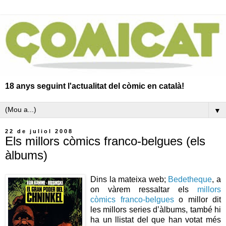
18 anys seguint l'actualitat del còmic en català!
▼
22 de juliol 2008
Els millors còmics franco-belgues (els
àlbums)
Dins la mateixa web;
Bedetheque
, a
on vàrem ressaltar els
millors
còmics franco-belgues
o millor dit
les millors series d’àlbums, també hi
ha un llistat del que han votat més