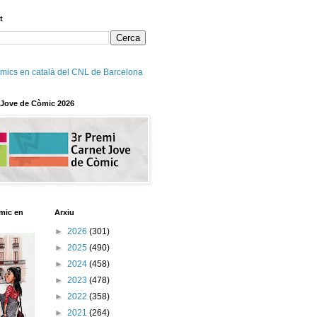
t
mics en català del CNL de Barcelona
 Jove de Còmic 2026
mic en
Arxiu
►
2026
(301)
►
2025
(490)
►
2024
(458)
►
2023
(478)
►
2022
(358)
►
2021
(264)