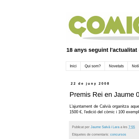
18 anys seguint l'actualitat
Inici
Qui som?
Novetats
Notí
22 de juny 2008
Premis Rei en Jaume 
L'ajuntament de Calvià organitza aqu
1500 €, l'edició del còmic i 100 exempl
Publicat per
Jaume Salvà i Lara
a les
7:55
Etiquetes de comentaris:
concursos