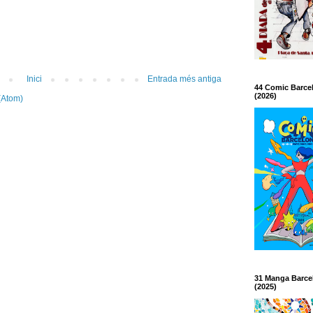
Inici
Entrada més antiga
44 Comic Barce
(2026)
(Atom)
31 Manga Barce
(2025)