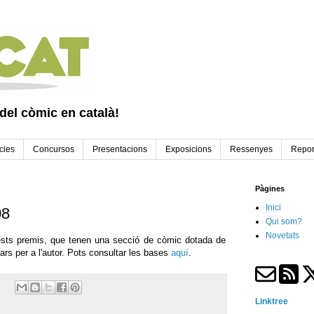
 del còmic en català!
cies
Concursos
Presentacions
Exposicions
Ressenyes
Repor
Pàgines
Inici
08
Qui som?
Novetats
ests premis, que tenen una secció de còmic dotada de
ars per a l'autor. Pots consultar les bases
aquí
.
Linktree