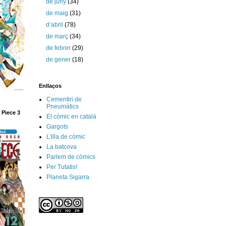
de juny
(34)
de maig
(31)
d’abril
(78)
de març
(34)
de febrer
(29)
de gener
(18)
Enllaços
Cementiri de
Pneumàtics
 Piece 3
El còmic en català
Gargots
L'illa de còmic
La batcova
Parlem de còmics
Per Tutatis!
Planeta Sigarra