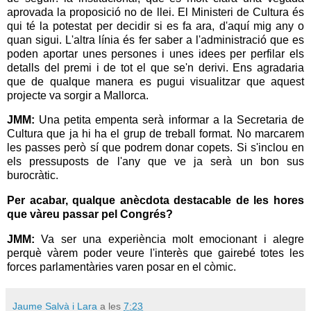
aprovada la proposició no de llei. El Ministeri de Cultura és
qui té la potestat per decidir si es fa ara, d'aquí mig any o
quan sigui. L'altra línia és fer saber a l'administració que es
poden aportar unes persones i unes idees per perfilar els
detalls del premi i de tot el que se'n derivi. Ens agradaria
que de qualque manera es pugui visualitzar que aquest
projecte va sorgir a Mallorca.
JMM:
Una petita empenta serà informar a la Secretaria de
Cultura que ja hi ha el grup de treball format. No marcarem
les passes però sí que podrem donar copets. Si s'inclou en
els pressuposts de l'any que ve ja serà un bon sus
burocràtic.
Per acabar, qualque anècdota destacable de les hores
que vàreu passar pel Congrés?
JMM:
Va ser una experiència molt emocionant i alegre
perquè vàrem poder veure l'interès que gairebé totes les
forces parlamentàries varen posar en el còmic.
Jaume Salvà i Lara
a les
7:23