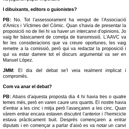
I dibuixants, editors o guionistes?
PB:
No. Tot l'assessorament ha vengut de l'Associació
d'Amics i Víctimes del Còmic. Quan s'havia de presentar la
proposició no de llei hi va haver un intercanvi d'opinions. Jo
vaig fer bàsicament de corretja de transmissió. L'AAVC va
fer les consideracions que va creure oportunes, les vaig
remetre a la comissió, però qui va redactar la proposició i
qui va estar darrere tot el discurs argumental va ser en
Manuel López.
JMM:
El dia del debat se'l veia realment implicat i
compromès.
Com va anar el debat?
PB:
Abans d'aquesta proposta dia 4 hi havia tres o quatre
temes més, però en varen caure uns quants. El nostre havia
d'entrar a les cinc i mitja però l'avançaren a les cinc. Quan
vàrem entrar encara estaven discutint l'anterior i l'hemicicle
estava pràcticament buit. Després començaren a entrar
diputats i en començar a parlar d'això es va notar un canvi