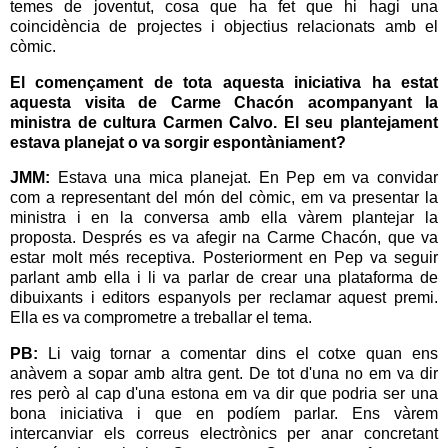
temes de joventut, cosa que ha fet que hi hagi una
coincidència de projectes i objectius relacionats amb el
còmic.
El començament de tota aquesta iniciativa ha estat
aquesta visita de Carme Chacón acompanyant la
ministra de cultura Carmen Calvo. El seu plantejament
estava planejat o va sorgir espontàniament?
JMM:
Estava una mica planejat. En Pep em va convidar
com a representant del món del còmic, em va presentar la
ministra i en la conversa amb ella vàrem plantejar la
proposta. Després es va afegir na Carme Chacón, que va
estar molt més receptiva. Posteriorment en Pep va seguir
parlant amb ella i li va parlar de crear una plataforma de
dibuixants i editors espanyols per reclamar aquest premi.
Ella es va comprometre a treballar el tema.
PB:
Li vaig tornar a comentar dins el cotxe quan ens
anàvem a sopar amb altra gent. De tot d'una no em va dir
res però al cap d'una estona em va dir que podria ser una
bona iniciativa i que en podíem parlar. Ens vàrem
intercanviar els correus electrònics per anar concretant