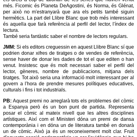
més. Ficomic és Planeta DeAgostini, és Norma, és Glénat,
per això no m'estranyarà que ara els petits també siguin
hermètics. La part del Llibre Blanc que trob més interessant
és aquella que farà referència al perfil del lector, l'índex de
lectura.
També seria fantàstic saber el nombre de lectors regulars.
JMM:
Si els editors creguessin en aquest Llibre Blanc sí que
podrien donar xifres de tiratges o de vendes de referència,
sense haver de donar les dades de tot el que editen o han
venut. Insistesc que és molt necessari saber el perfil del
lector, gèneres, nombre de publicacions, mitjana dels
tiratges. Tot això seria una informació molt interessant per al
govern a l'hora de prendre mesures polítiques educatives,
culturals i fins i tot industrials.
PB:
Aquest premi no arreglarà tots els problemes del còmic
a Espanya però és un bon punt de partida. Representa
posar el còmic al mateix nivell que les altres disciplines
artístiques. Així com el Ministeri dóna un premi de dansa
contemporània i en dóna un de literatura també en donarà
un de còmic. Això ja és un reconeixement molt clar. Fruit