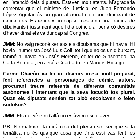
en l'atenció dels diputats. Estaven molt atents. M'agradaria
comentar que el ministre de Justícia, en Juan Fernando
López Aguilar és un gran aficionat i un bon dibuixant de
caricatures. Es reuneix un cop al mes amb una partida de
dibuixants i justament aquell dia coincidia, per això després
d'haver dinat els va dur cap al Congrés.
JMM:
No vaig reconèixer tots els dibuixants que hi havia. Hi
havia l'humorista José Luis Coll, tot i que no és un dibuixant,
també hi havia en Jesús Moreno, editor de Sinsentido, na
Carla Berrocal, en Jesús Cuadrado, en Manuel Hidalgo...
Carme Chacón va fer un discurs inicial molt preparat,
fent referències a personatges de còmic, autors,
procurant treure referents de diferents comunitats
autònomes i intentant que la seva locució fos plural.
Quan els diputats sentien tot això escoltaven o feien
sudokus?
JMM:
Els qui vèiem d'allà on estàvem escoltaven.
PB:
Normalment la dinàmica del plenari sol ser que si la
temàtica no és qualque cosa que t'interessi vas fent les