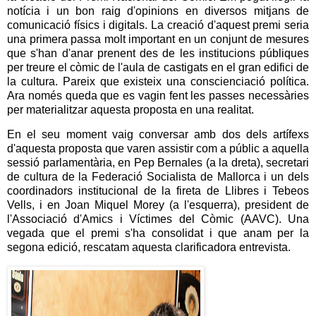
notícia i un bon raig d'opinions en diversos mitjans de
comunicació físics i digitals. La creació d'aquest premi seria
una primera passa molt important en un conjunt de mesures
que s'han d'anar prenent des de les institucions públiques
per treure el còmic de l'aula de castigats en el gran edifici de
la cultura. Pareix que existeix una conscienciació política.
Ara només queda que es vagin fent les passes necessàries
per materialitzar aquesta proposta en una realitat.
En el seu moment vaig conversar amb dos dels artífexs
d'aquesta proposta que varen assistir com a públic a aquella
sessió parlamentària, en Pep Bernales (a la dreta), secretari
de cultura de la Federació Socialista de Mallorca i un dels
coordinadors institucional de la fireta de Llibres i Tebeos
Vells, i en Joan Miquel Morey (a l'esquerra), president de
l'Associació d'Amics i Víctimes del Còmic (AAVC). Una
vegada que el premi s'ha consolidat i que anam per la
segona edició, rescatam aquesta clarificadora entrevista.