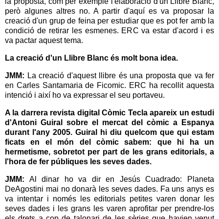
la proposta, com per exemple l'elaboració d'un Llibre Blanc,
però algunes altres no. A partir d'aquí es va proposar la
creació d'un grup de feina per estudiar que es pot fer amb la
condició de retirar les esmenes. ERC va estar d'acord i es
va pactar aquest tema.
La creació d'un Llibre Blanc és molt bona idea.
JMM:
La creació d'aquest llibre és una proposta que va fer
en Carles Santamaria de Ficomic. ERC ha recollit aquesta
intenció i així ho va expressar el seu portaveu.
A la darrera revista digital Còmic Tecla apareix un estudi
d'Antoni Guiral sobre el mercat del còmic a Espanya
durant l'any 2005. Guiral hi diu quelcom que qui estam
ficats en el món del còmic sabem: que hi ha un
hermetisme, sobretot per part de les grans editorials, a
l'hora de fer públiques les seves dades.
JMM:
Al dinar ho va dir en Jesús Cuadrado: Planeta
DeAgostini mai no donarà les seves dades. Fa uns anys es
va intentar i només les editorials petites varen donar les
seves dades i les grans les varen aprofitar per prendre-los
els drets a cop de talonari de les sèries que havien venut