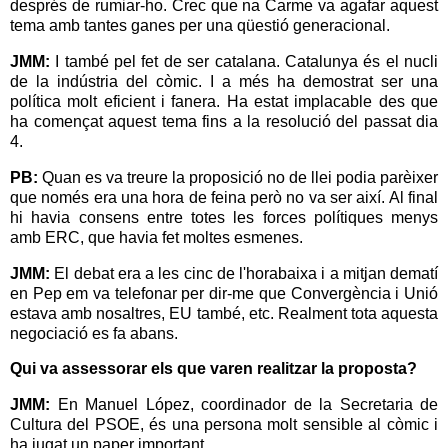
després de rumiar-ho. Crec que na Carme va agafar aquest
tema amb tantes ganes per una qüestió generacional.
JMM:
I també pel fet de ser catalana. Catalunya és el nucli
de la indústria del còmic. I a més ha demostrat ser una
política molt eficient i fanera. Ha estat implacable des que
ha començat aquest tema fins a la resolució del passat dia
4.
PB:
Quan es va treure la proposició no de llei podia parèixer
que només era una hora de feina però no va ser així. Al final
hi havia consens entre totes les forces polítiques menys
amb ERC, que havia fet moltes esmenes.
JMM:
El debat era a les cinc de l'horabaixa i a mitjan dematí
en Pep em va telefonar per dir-me que Convergència i Unió
estava amb nosaltres, EU també, etc. Realment tota aquesta
negociació es fa abans.
Qui va assessorar els que varen realitzar la proposta?
JMM:
En Manuel López, coordinador de la Secretaria de
Cultura del PSOE, és una persona molt sensible al còmic i
ha jugat un paper important.