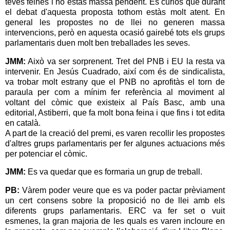
teves feines i no estàs massa pendent. És curiós que durant
el debat d'aquesta proposta tothom estàs molt atent. En
general les propostes no de llei no generen massa
intervencions, però en aquesta ocasió gairebé tots els grups
parlamentaris duen molt ben treballades les seves.
JMM:
Això va ser sorprenent. Tret del PNB i EU la resta va
intervenir. En Jesús Cuadrado, així com és de sindicalista,
va trobar molt estrany que el PNB no aprofitàs el torn de
paraula per com a mínim fer referència al moviment al
voltant del còmic que existeix al País Basc, amb una
editorial, Astiberri, que fa molt bona feina i que fins i tot edita
en català.
A part de la creació del premi, es varen recollir les propostes
d'altres grups parlamentaris per fer algunes actuacions més
per potenciar el còmic.
JMM:
Es va quedar que es formaria un grup de treball.
PB:
Vàrem poder veure que es va poder pactar prèviament
un cert consens sobre la proposició no de llei amb els
diferents grups parlamentaris. ERC va fer set o vuit
esmenes, la gran majoria de les quals es varen incloure en