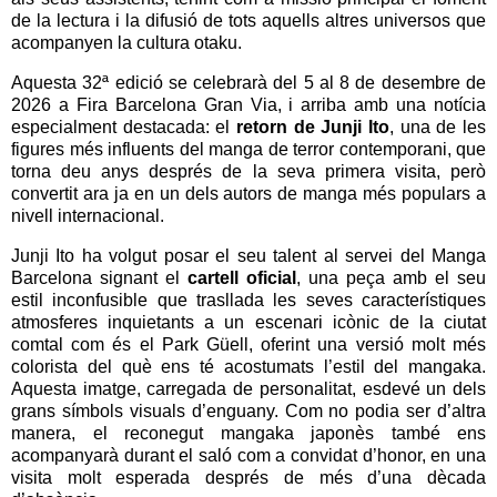
de la lectura i la difusió de tots aquells altres universos que
acompanyen la cultura otaku.
Aquesta 32ª edició se celebrarà del 5 al 8 de desembre de
2026 a Fira Barcelona Gran Via, i arriba amb una notícia
especialment destacada: el
retorn de Junji Ito
, una de les
figures més influents del manga de terror contemporani, que
torna deu anys després de la seva primera visita, però
convertit ara ja en un dels autors de manga més populars a
nivell internacional.
Junji Ito ha volgut posar el seu talent al servei del Manga
Barcelona signant el
cartell oficial
, una peça amb el seu
estil inconfusible que trasllada les seves característiques
atmosferes inquietants a un escenari icònic de la ciutat
comtal com és el Park Güell, oferint una versió molt més
colorista del què ens té acostumats l’estil del mangaka.
Aquesta imatge, carregada de personalitat, esdevé un dels
grans símbols visuals d’enguany. Com no podia ser d’altra
manera, el reconegut mangaka japonès també ens
acompanyarà durant el saló com a convidat d’honor, en una
visita molt esperada després de més d’una dècada