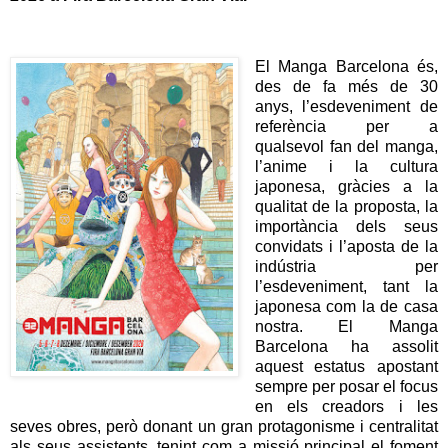
El Manga Barcelona és,
des de fa més de 30
anys, l’esdeveniment de
referència per a
qualsevol fan del manga,
l’anime i la cultura
japonesa, gràcies a la
qualitat de la proposta, la
importància dels seus
convidats i l’aposta de la
indústria per
l’esdeveniment, tant la
japonesa com la de casa
nostra. El Manga
Barcelona ha assolit
aquest estatus apostant
sempre per posar el focus
en els creadors i les
seves obres, però donant un gran protagonisme i centralitat
als seus assistents, tenint com a missió principal el foment