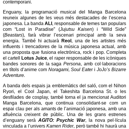
contemporani.
Enguany, la programació musical del Manga Barcelona
reuneix algunes de les veus més destacades de l’escena
japonesa. La banda
ALI
, responsable de temes tan populars
com “Lost in Paradise” (
Jujutsu Kaisen
) i “Wild Side”
(
Beastars
), farà vibrar l’escenari principal amb la seva
energia. També hi actuarà
Reol
, una de les artistes més
influents i trencadores de la música japonesa actual, amb
una proposta que fusiona electrònica, rock i pop. Completa
el cartell
Lotus Juice
, el raper responsable de les icòniques
bandes sonores de la saga
Persona
, amb col·laboracions
en títols d’anime com
Noragami, Soul Eat
er i
JoJo’s Bizarre
Adventure.
A banda dels espais ja emblemàtics del saló, com el Nihon
Ryori, el Cool Japan, el Takeshita Barcelona St. o les
desfilades de cosplay, també torna el ja mencionat Auditori
Manga Barcelona, que continua consolidant-se com un
espai clau per als amants de l’animació japonesa, amb una
afluència creixent de públic. Una de les grans estrenes
d’enguany serà
AGITO: Psychic War
, la nova pel·lícula
vinculada a l’univers
Kamen Rider
, però també hi haurà una