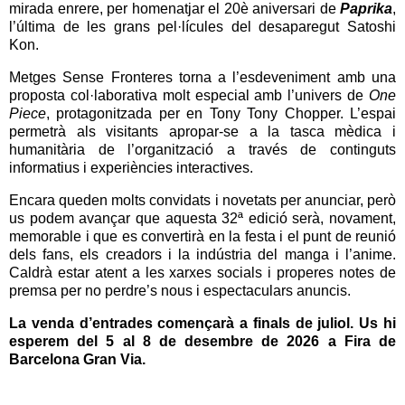
mirada enrere, per homenatjar el 20è aniversari de
Paprika
,
l’última de les grans pel·lícules del desaparegut Satoshi
Kon.
Metges Sense Fronteres torna a l’esdeveniment amb una
proposta col·laborativa molt especial amb l’univers de
One
Piece
, protagonitzada per en Tony Tony Chopper. L’espai
permetrà als visitants apropar-se a la tasca mèdica i
humanitària de l’organització a través de continguts
informatius i experiències interactives.
Encara queden molts convidats i novetats per anunciar, però
us podem avançar que aquesta 32ª edició serà, novament,
memorable i que es convertirà en la festa i el punt de reunió
dels fans, els creadors i la indústria del manga i l’anime.
Caldrà estar atent a les xarxes socials i properes notes de
premsa per no perdre’s nous i espectaculars anuncis.
La venda d’entrades començarà a finals de juliol. Us hi
esperem del 5 al 8 de desembre de 2026 a Fira de
Barcelona Gran Via.