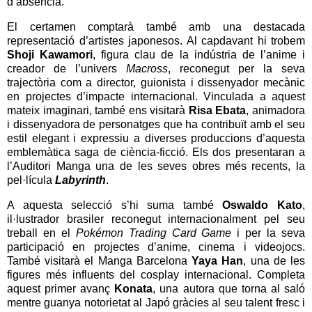
d’absència.
El certamen comptarà també amb una destacada
representació d’artistes japonesos. Al capdavant hi trobem
Shoji Kawamori
, figura clau de la indústria de l’anime i
creador de l’univers
Macross
, reconegut per la seva
trajectòria com a director, guionista i dissenyador mecànic
en projectes d’impacte internacional. Vinculada a aquest
mateix imaginari, també ens visitarà
Risa Ebata
, animadora
i dissenyadora de personatges que ha contribuït amb el seu
estil elegant i expressiu a diverses produccions d’aquesta
emblemàtica saga de ciència-ficció. Els dos presentaran a
l’Auditori Manga una de les seves obres més recents, la
pel·lícula
Labyrinth
.
A aquesta selecció s’hi suma també
Oswaldo Kato
,
il·lustrador brasiler reconegut internacionalment pel seu
treball en el
Pokémon Trading Card Game
i per la seva
participació en projectes d’anime, cinema i videojocs.
També visitarà el Manga Barcelona
Yaya Han
, una de les
figures més influents del cosplay internacional. Completa
aquest primer avanç
Konata
, una autora que torna al saló
mentre guanya notorietat al Japó gràcies al seu talent fresc i