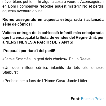
núvol blanc pot tenir-hi alguna cosa a veure... Aconseguiran
en Boni i companyia resoldre aquest misteri? No et perdis
aquesta aventura divina!
Riures assegurats en aquesta esbojarrada i aclamada
sèrie de còmics!
Vuitena entrega de la col·lecció infantil més esbojarrada
que ha encapçalat la llista de vendes del Regne Unit, per
a NENS I NENES A PARTIR DE 7 ANYS!
Prepara't per riure't del perill!
«Jamie Smart és un geni dels còmics». Philip Reeve
«Un dels millors còmics infantils de tots els temps».
Starburst
«Perfecte per a fans de L’Home Gos». Jamie Littler
Font
:
Estrella Polar