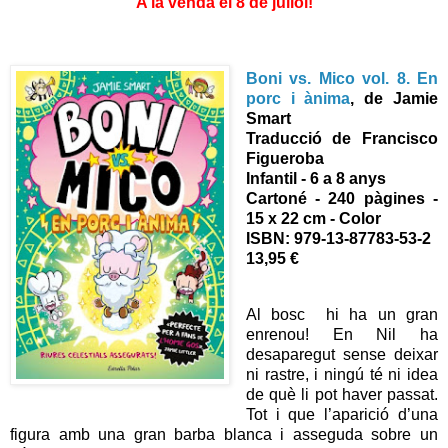
A la venda el 8 de juliol
!
Boni vs. Mico vol. 8. En
porc i ànima
, de Jamie
Smart
Traducció de Francisco
Figueroba
Infantil - 6 a 8 anys
Cartoné - 240 pàgines -
15 x 22 cm - Color
ISBN: 979-13-87783-53-2
13,95 €
Al bosc hi ha un gran
enrenou! En Nil ha
desaparegut sense deixar
ni rastre, i ningú té ni idea
de què li pot haver passat.
Tot i que l’aparició d’una
figura amb una gran barba blanca i asseguda sobre un