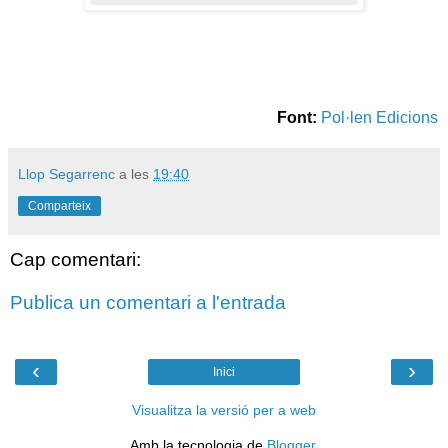
Font:
Pol·len Edicions
Llop Segarrenc
a les
19:40
Comparteix
Cap comentari:
Publica un comentari a l'entrada
‹
›
Inici
Visualitza la versió per a web
Amb la tecnologia de
Blogger
.