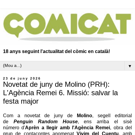
18 anys seguint l'actualitat del còmic en català!
▼
23 de juny 2026
Novetat de juny de Molino (PRH):
L'Agència Remei 6. Missió: salvar la
festa major
Com a novetat de juny de
Molino
,
segell editorial
de
Penguin Random House
, ens arriba el sisè
número
d'
Aprèn a llegir amb l'Agència Remei
, obra del
grup de contacontes anomenat
Vivim del Cuentu
, amb