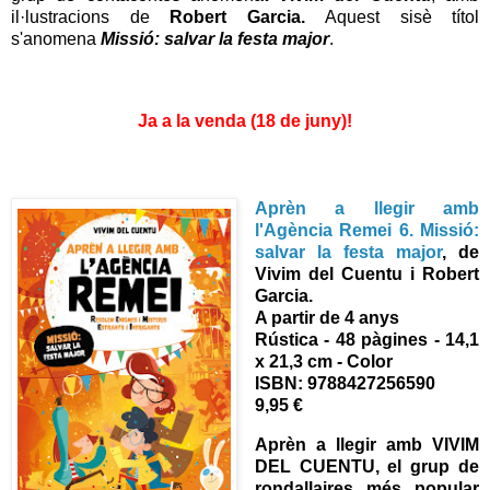
il·lustracions de
Robert Garcia.
Aquest sisè títol
s'anomena
Missió: salvar la festa major
.
Ja a la venda (18 de juny)!
Aprèn a llegir amb
l'Agència Remei
6.
Missió:
salvar la festa major
, de
Vivim del Cuentu i Robert
Garcia.
A partir de 4 anys
Rústica - 48 pàgines - 14,1
x 21,3 cm - Color
ISBN:
9788427256590
9,95 €
Aprèn a llegir amb VIVIM
DEL CUENTU, el grup de
rondallaires més popular