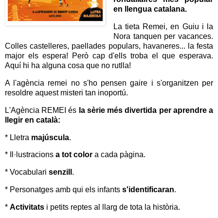
en llengua catalana.
La tieta Remei, en Guiu i la
Nora tanquen per vacances.
Colles castelleres, paellades populars, havaneres... la festa
major els espera! Però cap d'ells troba el que esperava.
Aquí hi ha alguna cosa que no rutlla!
A l'agència remei no s'ho pensen gaire i s'organitzen per
resoldre aquest misteri tan inoportú.
L'Agència REMEI és
la sèrie més divertida per aprendre a
llegir en català:
* Lletra
majúscula
.
* Il·lustracions
a tot color
a cada pàgina.
* Vocabulari
senzill
.
* Personatges amb qui els infants
s'identificaran
.
*
Activitats
i petits reptes al llarg de tota la història.