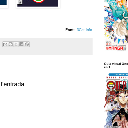
Font:
3Cat Info
Guia visual One
en 1
l'entrada