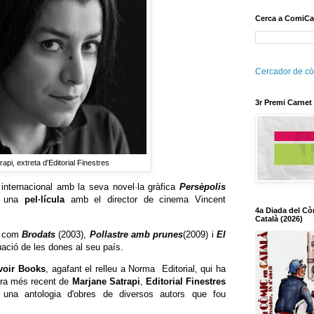
Cerca a ComiCa
Cercador de cò
3r Premi Carnet
api, extreta d'Editorial Finestres
internacional amb la seva novel·la gràfica
Persèpolis
n una
pel·lícula
amb el director de cinema Vincent
4a Diada del Cò
Català (2026)
ls com
Brodats
(2003),
Pollastre amb prunes
(2009) i
El
uació de les dones al seu país.
voir Books
, agafant el relleu a Norma Editorial, qui ha
bra més recent de
Marjane Satrapi
,
Editorial Finestres
 una antologia d'obres de diversos autors que fou