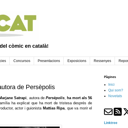
 del còmic en català!
cies
Concursos
Presentacions
Exposicions
Ressenyes
Repor
Pàgines
Inici
autora de Persèpolis
Qui som?
Novetats
Marjane Satrapi
, autora de
Persèpolis
,
ha mort als 56
amília ha explicat que ha mort de tristesa
després de
roductor, actor i guionista
Mattias Ripa
, que va morir el
Linktree