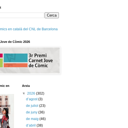
t
mics en català del CNL de Barcelona
 Jove de Còmic 2026
mic en
Arxiu
▼
2026
(302)
d’agost
(3)
de juliol
(23)
de juny
(36)
de maig
(46)
d’abril
(38)