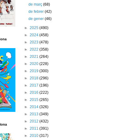
de març
(68)
de febrer
(42)
de gener
(46)
►
2025
(490)
►
2024
(458)
lona
►
2023
(478)
►
2022
(358)
►
2021
(264)
►
2020
(228)
►
2019
(300)
►
2018
(296)
►
2017
(196)
►
2016
(222)
►
2015
(265)
►
2014
(326)
►
2013
(349)
►
2012
(432)
lona
►
2011
(391)
►
2010
(317)