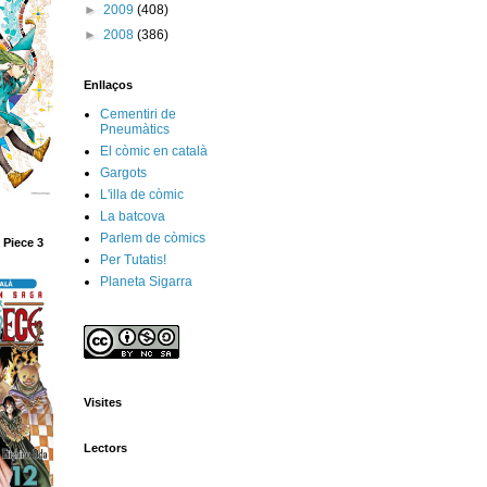
►
2009
(408)
►
2008
(386)
Enllaços
Cementiri de
Pneumàtics
El còmic en català
Gargots
L'illa de còmic
La batcova
Parlem de còmics
 Piece 3
Per Tutatis!
Planeta Sigarra
Visites
Lectors