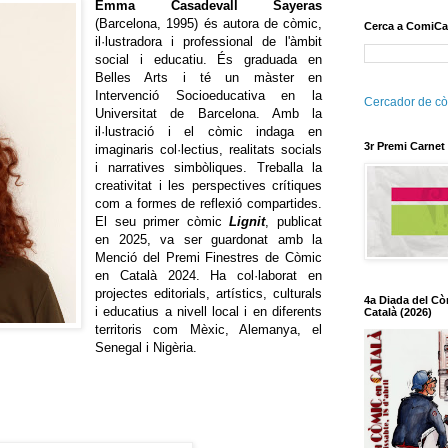
Emma Casadevall Sayeras
(Barcelona, 1995) és autora de còmic,
Cerca a ComiCa
il·lustradora i professional de l'àmbit
social i educatiu. És graduada en
Belles Arts i té un màster en
Intervenció Socioeducativa en la
Cercador de cò
Universitat de Barcelona. Amb la
il·lustració i el còmic indaga en
3r Premi Carnet
imaginaris col·lectius, realitats socials
i narratives simbòliques. Treballa la
creativitat i les perspectives crítiques
com a formes de reflexió compartides.
El seu primer còmic
Lignit
, publicat
en 2025, va ser guardonat amb la
Menció del Premi Finestres de Còmic
en Català 2024. Ha col·laborat en
projectes editorials, artístics, culturals
4a Diada del Cò
i educatius a nivell local i en diferents
Català (2026)
territoris com Mèxic, Alemanya, el
Senegal i Nigèria.