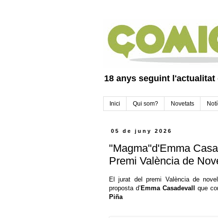
18 anys seguint l'actualitat
Inici
Qui som?
Novetats
Notí
05 de juny 2026
"Magma"d'Emma Casade
Premi València de Nove
El jurat del premi València de novel
proposta d’
Emma Casadevall
que co
Piña