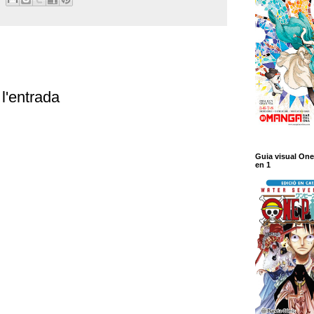
l'entrada
Guia visual One
en 1