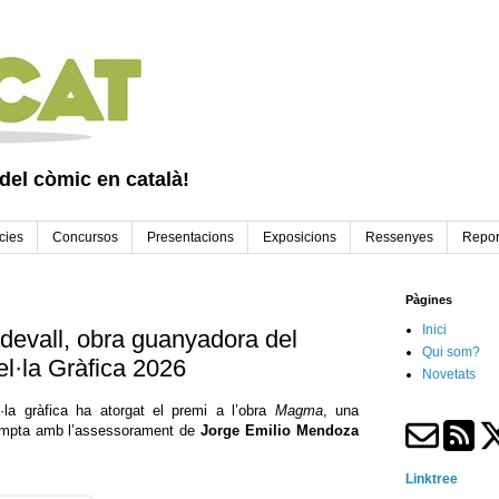
 del còmic en català!
cies
Concursos
Presentacions
Exposicions
Ressenyes
Repor
Pàgines
Inici
vall, obra guanyadora del
Qui som?
l·la Gràfica 2026
Novetats
·la gràfica ha atorgat el premi a l’obra
Magma
, una
mpta amb l’assessorament de
Jorge Emilio Mendoza
Linktree