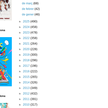
de març
(68)
de febrer
(42)
de gener
(46)
►
2025
(490)
►
2024
(458)
lona
►
2023
(478)
►
2022
(358)
►
2021
(264)
►
2020
(228)
►
2019
(300)
►
2018
(296)
►
2017
(196)
►
2016
(222)
►
2015
(265)
►
2014
(326)
►
2013
(349)
►
2012
(432)
lona
►
2011
(391)
►
2010
(317)