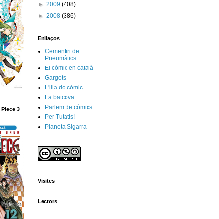
►
2009
(408)
►
2008
(386)
Enllaços
Cementiri de
Pneumàtics
El còmic en català
Gargots
L'illa de còmic
La batcova
Parlem de còmics
 Piece 3
Per Tutatis!
Planeta Sigarra
Visites
Lectors