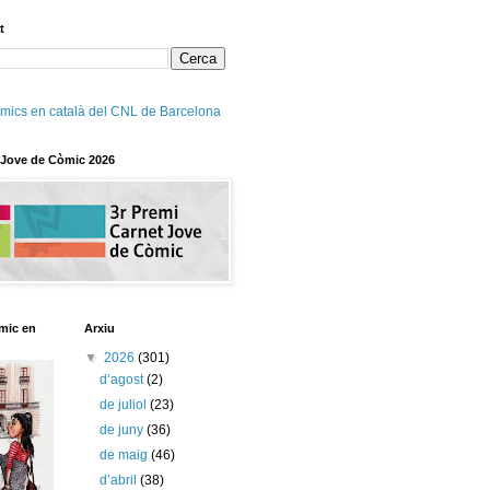
t
mics en català del CNL de Barcelona
 Jove de Còmic 2026
mic en
Arxiu
▼
2026
(301)
d’agost
(2)
de juliol
(23)
de juny
(36)
de maig
(46)
d’abril
(38)