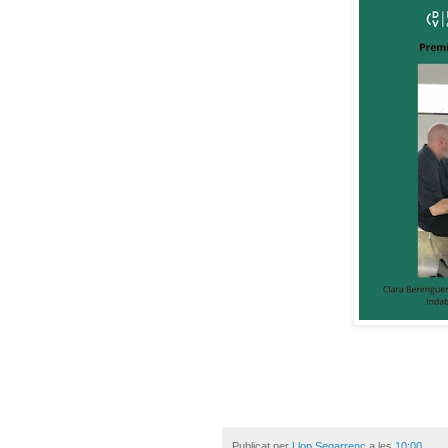
Publicat per
Llop Segarrenc
a les
10:00