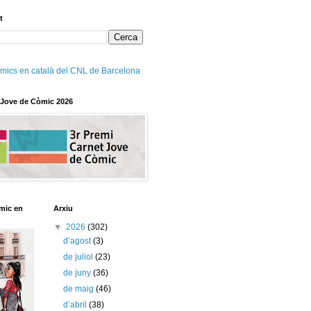
t
mics en català del CNL de Barcelona
 Jove de Còmic 2026
mic en
Arxiu
▼
2026
(302)
d’agost
(3)
de juliol
(23)
de juny
(36)
de maig
(46)
d’abril
(38)