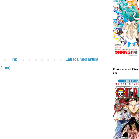
Inici
Entrada més antiga
(Atom)
Guia visual One
en 1