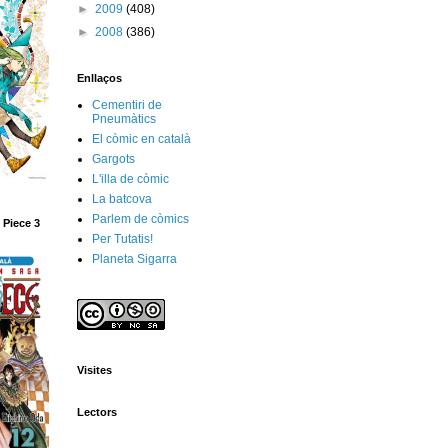
►
2009
(408)
►
2008
(386)
Enllaços
Cementiri de
Pneumàtics
El còmic en català
Gargots
L'illa de còmic
La batcova
Parlem de còmics
 Piece 3
Per Tutatis!
Planeta Sigarra
Visites
Lectors