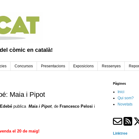
 del còmic en català!
cies
Concursos
Presentacions
Exposicions
Ressenyes
Repor
Pàgines
Inici
é: Maia i Pipot
Qui som?
Novetats
Edebé
publica
Maia i Pipot
, de
Francesco Pelosi
i
 venda el 20 de maig!
Linktree