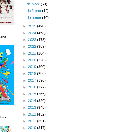
de març
(68)
de febrer
(42)
de gener
(46)
►
2025
(490)
►
2024
(458)
lona
►
2023
(478)
►
2022
(358)
►
2021
(264)
►
2020
(228)
►
2019
(300)
►
2018
(296)
►
2017
(196)
►
2016
(222)
►
2015
(265)
►
2014
(326)
►
2013
(349)
►
2012
(432)
lona
►
2011
(391)
►
2010
(317)