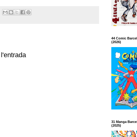
44 Comic Barce
(2026)
l'entrada
31 Manga Barce
(2025)