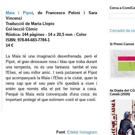
Cerca a ComiCa
Maia i Pipot
,
de Francesco Pelosi i Sara
Vincenzi
Traducció de Maria Llopis
Col·lecció Còmic
Cercador de cò
Rústica
- 144
pàgines - 14 x 20,5 mm - Color
ISBN: 978-84-683-7784-1
3r Premi Carnet
14 €
La Maia té una imaginació desenfrenada. però el
Pipot, el gran dinosaure rosa i blau que troba durant
una tempesta, no és una fantasia: també el veu
l'Elies, el seu millor amic. I serà justament el Pipot
qui acompanyarà la Maia i l'Elies a la ciutat, quan la
nena sap que el seu pare s'hi quedarà a viure i
entén que només ella el pot fer tornar a casa.
4a Diada del Cò
Perquè la Maia està convençuda d'una cosa: és
Català (2026)
important protegir el que estimem costi el que costi.
Font
:
Edebé Instagram