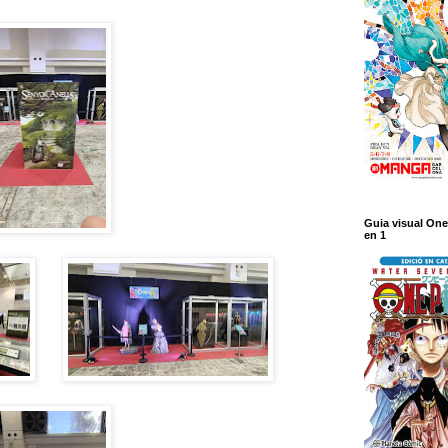
Guia visual One
en 1