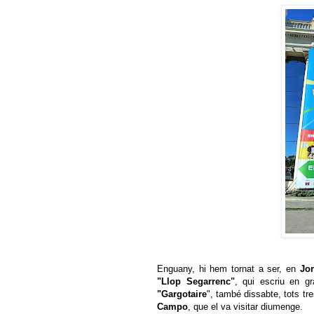
Enguany, hi hem tornat a ser, en
Jor
"Llop Segarrenc"
, qui escriu en gr
"Gargotaire
", també dissabte, tots t
Campo
, que el va visitar diumenge.