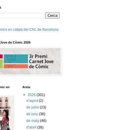
t
mics en català del CNL de Barcelona
 Jove de Còmic 2026
mic en
Arxiu
▼
2026
(301)
d’agost
(2)
de juliol
(23)
de juny
(36)
de maig
(46)
d’abril
(38)