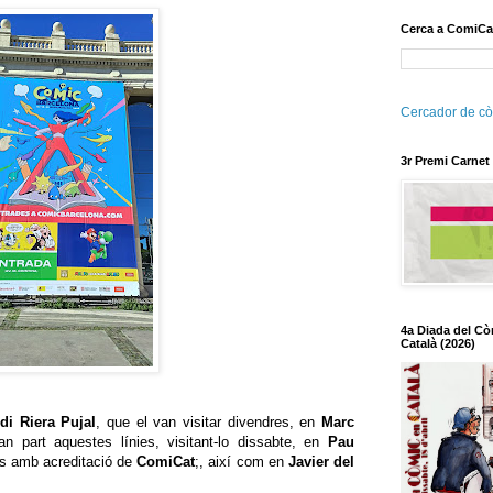
Cerca a ComiCa
Cercador de cò
3r Premi Carnet
4a Diada del Cò
Català (2026)
di Riera Pujal
, que el van visitar divendres, en
Marc
an part aquestes línies, visitant-lo dissabte, en
Pau
res amb acreditació de
ComiCat
;, així com en
Javier del