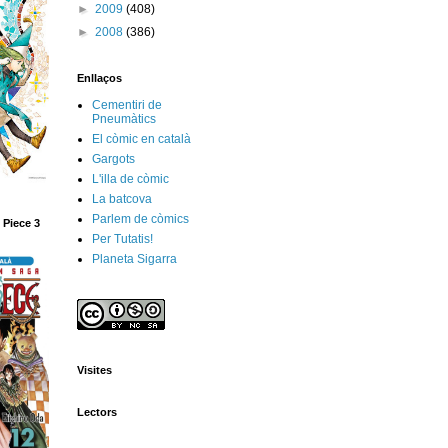
►
2009
(408)
►
2008
(386)
Enllaços
Cementiri de
Pneumàtics
El còmic en català
Gargots
L'illa de còmic
La batcova
Parlem de còmics
 Piece 3
Per Tutatis!
Planeta Sigarra
Visites
Lectors