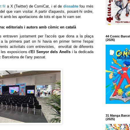
t fil
a X (Twitter) de ComiCat, i el de
dissabte
fou més
del que vam visitar. A partir d'aquests, posant-hi ordre,
t amb les aportacions de tots el que hi vam ser.
na: editorials i autors amb còmic en català
s entraven justament per l'accés que dona a la plaça
44 Comic Barce
(2026)
a la primera part on hi havia en primer terme l'espai
ferents activitats com entrevistes, envoltat de diferents
 les exposicions d'
El Senyor dels Anells
i la dedicada
c Barcelona de l'any passat.
31 Manga Barce
(2025)