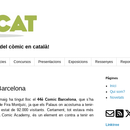
 del còmic en català!
cies
Concursos
Presentacions
Exposicions
Ressenyes
Repor
Pàgines
Inici
Barcelona
Qui som?
Novetats
aig ha tingut lloc el
44è Comic Barcelona
, que s’ha
 de Fira Montjuïc, ja que els Palaus on acostuma a tenir-
a estat de 92.000 visitants. Certament, tot estava més
la Comic Academy, és un element en contra a tenir en
Linktree