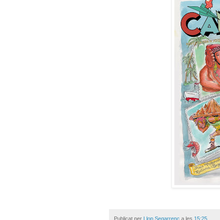
Publicat per
Llop Segarrenc
a les
15:25