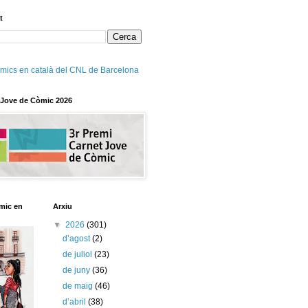
t
mics en català del CNL de Barcelona
 Jove de Còmic 2026
mic en
Arxiu
▼
2026
(301)
d’agost
(2)
de juliol
(23)
de juny
(36)
de maig
(46)
d’abril
(38)