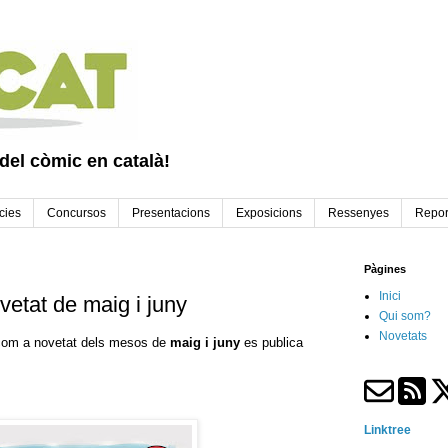
 del còmic en català!
cies
Concursos
Presentacions
Exposicions
Ressenyes
Repor
Pàgines
Inici
etat de maig i juny
Qui som?
Novetats
 com a novetat dels mesos de
maig i juny
es publica
Linktree