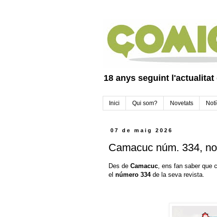
18 anys seguint l'actualitat
Inici
Qui som?
Novetats
Notí
07 de maig 2026
Camacuc núm. 334, nov
Des de
Camacuc
, ens fan saber que
el
número 334
de la seva revista.