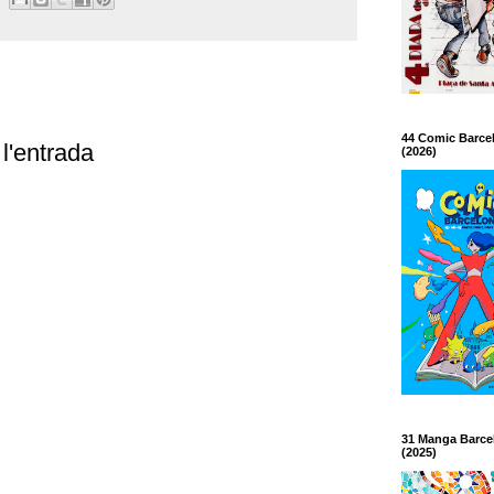
44 Comic Barce
l'entrada
(2026)
31 Manga Barce
(2025)