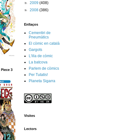
►
2009
(408)
►
2008
(386)
Enllaços
Cementiri de
Pneumàtics
El còmic en català
Gargots
L'illa de còmic
La batcova
Parlem de còmics
 Piece 3
Per Tutatis!
Planeta Sigarra
Visites
Lectors