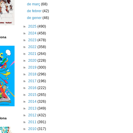
de març
(68)
de febrer
(42)
de gener
(46)
►
2025
(490)
►
2024
(458)
lona
►
2023
(478)
►
2022
(358)
►
2021
(264)
►
2020
(228)
►
2019
(300)
►
2018
(296)
►
2017
(196)
►
2016
(222)
►
2015
(265)
►
2014
(326)
►
2013
(349)
►
2012
(432)
lona
►
2011
(391)
►
2010
(317)