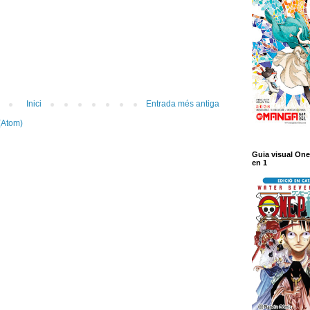
Inici
Entrada més antiga
(Atom)
Guia visual One
en 1