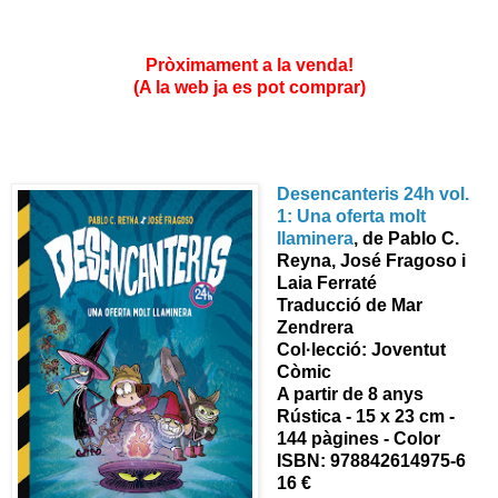
Pròximament a la venda!
(A la web ja es pot comprar)
Desencanteris 24h vol.
1: Una oferta molt
llaminera
,
de Pablo C.
Reyna, José Fragoso i
Laia Ferraté
Traducció de Mar
Zendrera
Col·lecció: Joventut
Còmic
A partir de 8 anys
Rústica - 15 x 23 cm -
144 pàgines - Color
ISBN: 978842614975-6
16 €