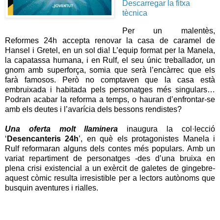
Descarregar la fitxa
tècnica
Per un malentès,
Reformes 24h accepta renovar la casa de caramel de
Hansel i Gretel, en un sol dia! L’equip format per la Manela,
la capatassa humana, i en Rulf, el seu únic treballador, un
gnom amb superforça, somia que serà l’encàrrec que els
farà famosos. Però no comptaven que la casa està
embruixada i habitada pels personatges més singulars…
Podran acabar la reforma a temps, o hauran d’enfrontar-se
amb els deutes i l’avarícia dels bessons rendistes?
Una oferta molt llaminera
inaugura la col·lecció
‘
Desencanteris 24h
’, en què els protagonistes Manela i
Rulf reformaran alguns dels contes més populars. Amb un
variat repartiment de personatges -des d’una bruixa en
plena crisi existencial a un exèrcit de galetes de gingebre-
aquest còmic resulta irresistible per a lectors autònoms que
busquin aventures i rialles.