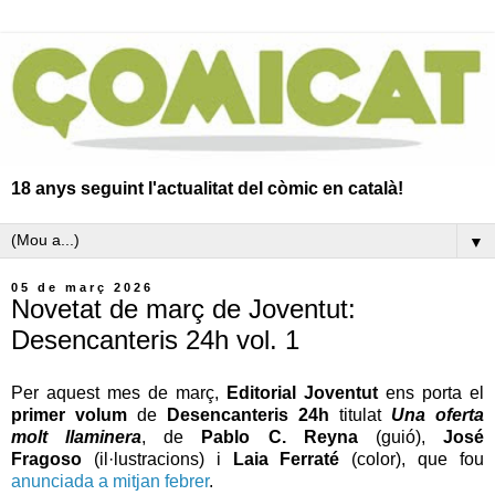
18 anys seguint l'actualitat del còmic en català!
▼
05 de març 2026
Novetat de març de Joventut:
Desencanteris 24h vol. 1
Per aquest mes de març,
Editorial Joventut
ens porta el
primer volum
de
Desencanteris 24h
titulat
Una oferta
molt llaminera
, de
Pablo C. Reyna
(guió),
José
Fragoso
(il·lustracions) i
Laia Ferraté
(color), que fou
anunciada a mitjan febrer
.