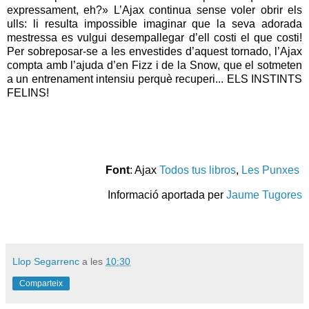
expressament, eh?» L’Ajax continua sense voler obrir els
ulls: li resulta impossible imaginar que la seva adorada
mestressa es vulgui desempallegar d’ell costi el que costi!
Per sobreposar-se a les envestides d’aquest tornado, l’Ajax
compta amb l’ajuda d’en Fizz i de la Snow, que el sotmeten
a un entrenament intensiu perquè recuperi... ELS INSTINTS
FELINS!
Font
: Ajax
Todos tus libros
,
Les Punxes
Informació aportada per
Jaume Tugores
Llop Segarrenc
a les
10:30
Comparteix