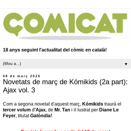
18 anys seguint l'actualitat del còmic en català!
▼
08 de març 2026
Novetats de març de Kómikids (2a part):
Ajax vol. 3
Com a segona novetat d'aquest març,
Kómikids
traurà el
tercer volum
d
'Ajax
,
de
Mr. Tan
i il·lustrat per
Diane Le
Feyer
, titulat
Gatòndia!
.