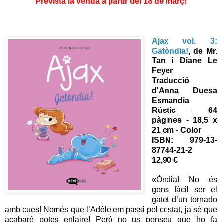
Prevista la venda a partir del 18 de març!
Ajax vol. 3:
Gatòndia!
, de Mr.
Tan i Diane Le
Feyer
Traducció
d'Anna Duesa
Esmandia
Rústic - 64
pàgines - 18,5 x
21 cm - Color
ISBN:
979-13-
87744-21-2
12,90 €
«Òndia! No és
gens fàcil ser el
gatet d’un tornado
amb cues! Només que l’Adèle em passi pel costat, ja sé que
acabaré potes enlaire! Però no us penseu que ho fa