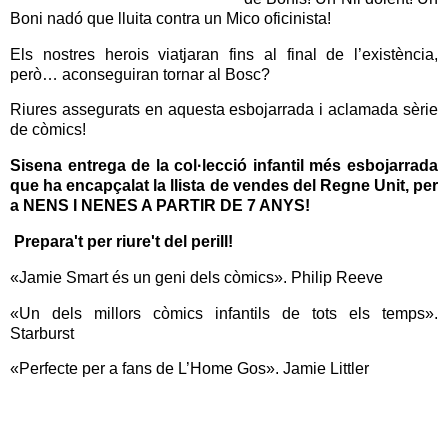
Boni nadó que lluita contra un Mico oficinista!
Els nostres herois viatjaran fins al final de l’existència,
però… aconseguiran tornar al Bosc?
Riures assegurats en aquesta esbojarrada i aclamada sèrie
de còmics!
Sisena entrega de la col·lecció infantil més esbojarrada
que ha encapçalat la llista de vendes del Regne Unit, per
a NENS I NENES A PARTIR DE 7 ANYS!
Prepara't per riure't del perill!
«Jamie Smart és un geni dels còmics». Philip Reeve
«Un dels millors còmics infantils de tots els temps».
Starburst
«Perfecte per a fans de L’Home Gos». Jamie Littler