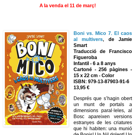
A la venda el 11 de març
!
Boni vs. Mico 7. El caos
al multivers
, de Jamie
Smart
Traducció de Francisco
Figueroba
Infantil - 6 a 8 anys
Cartoné - 256 pàgines -
15 x 22 cm - Color
ISBN: 979-13-87903-91-6
13,95 €
Després que s’hagin obert
un munt de portals a
dimensions paral·leles, al
Bosc apareixen versions
estranyes de les criatures
que hi habiten: una munió
de Bonis! Un Nil dolent! Un