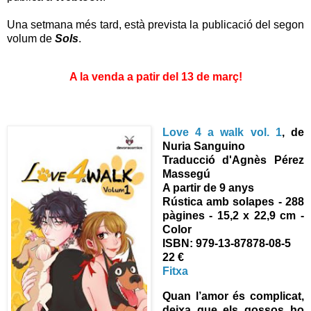
Una setmana més tard, està prevista la publicació del segon
volum de
Sols
.
A la venda a patir del 13 de març!
Love 4 a walk vol. 1
, de
Nuria Sanguino
Traducció d'Agnès Pérez
Massegú
A partir de 9 anys
Rústica amb solapes - 288
pàgines - 15,2 x 22,9 cm -
Color
ISBN:
979-13-87878-08-5
22 €
Fitxa
Quan l’amor és complicat,
deixa que els gossos ho