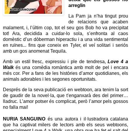
arreglin
La Pam ja n’ha tingut prou
de relacions que acaben
malament, i, l’últim cop, tot el seu gos Bob ho va precipitat
tot! Ara, decidida a cuidar-lo sola, s’enfronta al caos
domèstic d’un dòberman hiperactiu i a una vida sentimental
en ruïnes... fins que coneix en Tyler, el veí solitari i seriós
amb un gos anomenat Tequila.
Amb un estil fresc, expressiu i ple de tendresa,
Love 4 a
Walk
és una comèdia romàntica amb molt de pel i encara
més cor. Per a fans de les històries d’amor quotidianes, els
animals adorables i les segones oportunitats.
Després de la seva publicació en webtoon, ara tenim la sort
de gaudir de la novel·la, que t’enganxarà des del primer…
lladruc. L’amor potser és complicat, però l’amor pels gossos
no falla mai!
NURIA SANGUINO
és una autora i il·lustradora catalana
que ha captivat milers de lectors amb els seus webtoons,
especialment Love 4 a Walk, una obra que ha fet el salt del