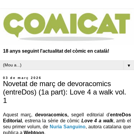
18 anys seguint l'actualitat del còmic en català!
▼
03 de març 2026
Novetat de març de devoracomics
(entreDos) (1a part): Love 4 a walk vol.
1
Aquest març,
devoracomics
,
segell editorial d'
entreDos
Editorial
, estrena la sèrie de còmic
Love 4 a walk
, amb el
seu primer volum, de
Nuria Sanguino
, autora catalana que
publica a
Webtoon
.