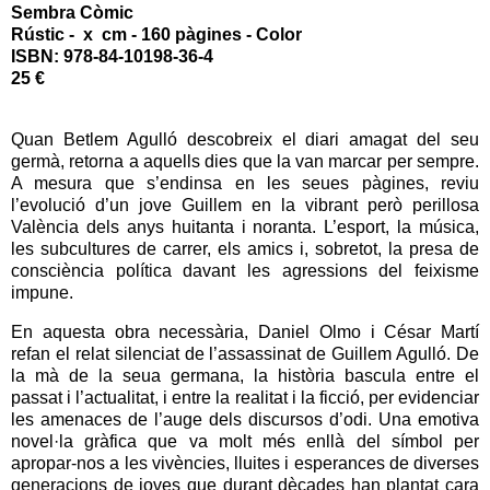
Sembra Còmic
Rústic - x cm - 160 pàgines - Color
ISBN:
978-84-10198-36-4
25 €
Quan Betlem Agulló descobreix el diari amagat del seu
germà, retorna a aquells dies que la van marcar per sempre.
A mesura que s’endinsa en les seues pàgines, reviu
l’evolució d’un jove Guillem en la vibrant però perillosa
València dels anys huitanta i noranta. L’esport, la música,
les subcultures de carrer, els amics i, sobretot, la presa de
consciència política davant les agressions del feixisme
impune.
En aquesta obra necessària, Daniel Olmo i César Martí
refan el relat silenciat de l’assassinat de Guillem Agulló. De
la mà de la seua germana, la història bascula entre el
passat i l’actualitat, i entre la realitat i la ficció, per evidenciar
les amenaces de l’auge dels discursos d’odi. Una emotiva
novel·la gràfica que va molt més enllà del símbol per
apropar-nos a les vivències, lluites i esperances de diverses
generacions de joves que durant dècades han plantat cara