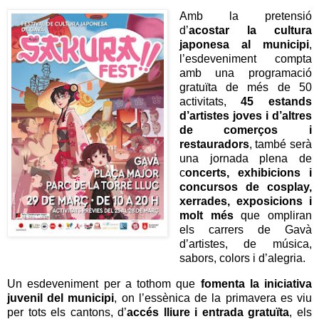
Amb la pretensió
d’
acostar la cultura
japonesa al municipi
,
l’esdeveniment compta
amb una programació
gratuïta de més de 50
activitats,
45 estands
d’artistes joves i d’altres
de comerços i
restauradors
, també serà
una jornada plena de
c
oncerts, exhibicions i
concursos de cosplay,
xerrades, exposicions i
molt més
que ompliran
els carrers de Gavà
d’artistes, de música,
sabors, colors i d’alegria.
Un esdeveniment per a tothom que
fomenta la iniciativa
juvenil del municipi
, on l’essènica de la primavera es viu
per tots els cantons, d’
accés lliure i entrada gratuïta
, els