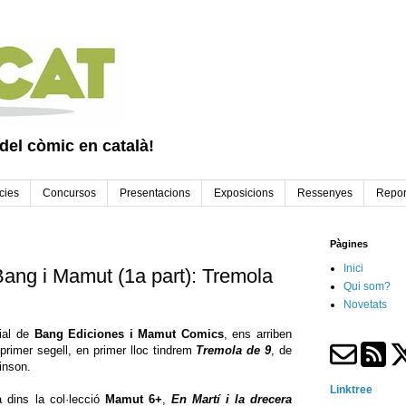
 del còmic en català!
cies
Concursos
Presentacions
Exposicions
Ressenyes
Repor
Pàgines
Inici
Bang i Mamut (1a part): Tremola
Qui som?
Novetats
rial de
Bang Ediciones i Mamut Comics
, ens arriben
primer segell, en primer lloc tindrem
Tremola de 9
, de
kinson.
Linktree
 dins la col·lecció
Mamut 6+
,
En Martí i la drecera