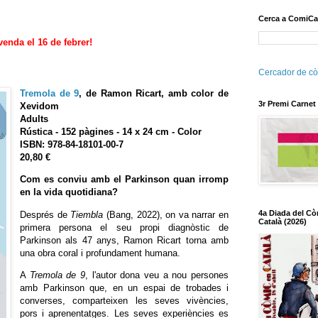
Cerca a ComiCa
venda el 16 de febrer!
Cercador de cò
Tremola de 9
, de Ramon Ricart, amb color de
3r Premi Carnet
Xevidom
Adults
Rústica - 152 pàgines - 14 x 24 cm - Color
ISBN:
978-84-18101-00-7
20,80 €
Com es conviu amb el Parkinson quan irromp
en la vida quotidiana?
4a Diada del Cò
Després de
Tiembla
(Bang, 2022), on va narrar en
Català (2026)
primera persona el seu propi diagnòstic de
Parkinson als 47 anys, Ramon Ricart torna amb
una obra coral i profundament humana.
A
Tremola de 9
, l'autor dona veu a nou persones
amb Parkinson que, en un espai de trobades i
converses, comparteixen les seves vivències,
pors i aprenentatges. Les seves experiències es