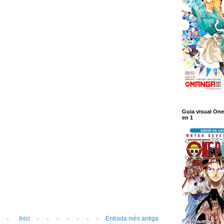
Guia visual One
en 1
Inici
Entrada més antiga