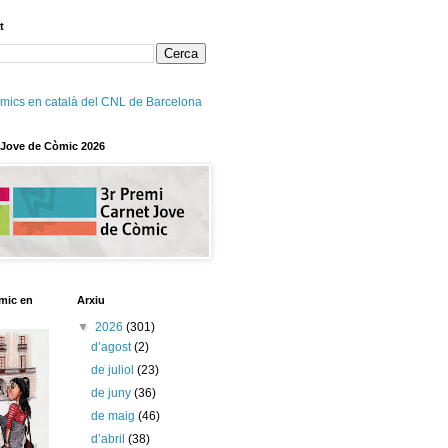
t
mics en català del CNL de Barcelona
 Jove de Còmic 2026
mic en
Arxiu
▼
2026
(301)
d’agost
(2)
de juliol
(23)
de juny
(36)
de maig
(46)
d’abril
(38)