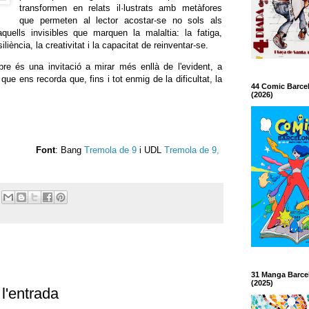
transformen en relats il·lustrats amb metàfores
que permeten al lector acostar-se no sols als
uells invisibles que marquen la malaltia: la fatiga,
siliència, la creativitat i la capacitat de reinventar-se.
bre és una invitació a mirar més enllà de l'evident, a
e ens recorda que, fins i tot enmig de la dificultat, la
44 Comic Barce
(2026)
Font
: Bang
Tremola de 9
i UDL
Tremola de 9,
31 Manga Barce
(2025)
l'entrada