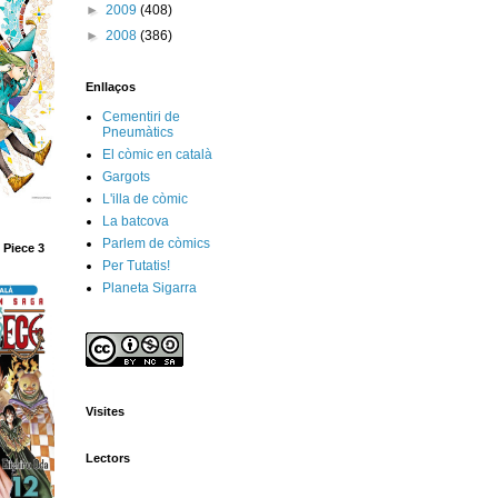
►
2009
(408)
►
2008
(386)
Enllaços
Cementiri de
Pneumàtics
El còmic en català
Gargots
L'illa de còmic
La batcova
Parlem de còmics
 Piece 3
Per Tutatis!
Planeta Sigarra
Visites
Lectors