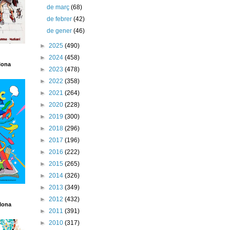
de març
(68)
de febrer
(42)
de gener
(46)
►
2025
(490)
►
2024
(458)
lona
►
2023
(478)
►
2022
(358)
►
2021
(264)
►
2020
(228)
►
2019
(300)
►
2018
(296)
►
2017
(196)
►
2016
(222)
►
2015
(265)
►
2014
(326)
►
2013
(349)
►
2012
(432)
lona
►
2011
(391)
►
2010
(317)