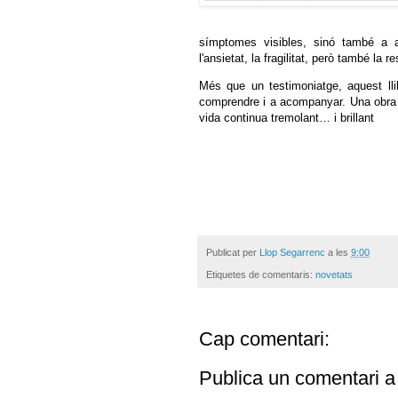
símptomes visibles, sinó també a aq
l'ansietat, la fragilitat, però també la re
Més que un testimoniatge, aquest lli
comprendre i a acompanyar. Una obra qu
vida continua tremolant… i brillant
Publicat per
Llop Segarrenc
a les
9:00
Etiquetes de comentaris:
novetats
Cap comentari:
Publica un comentari a 