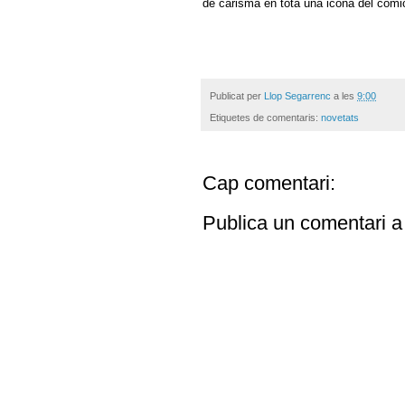
de carisma en tota una icona del còmi
Publicat per
Llop Segarrenc
a les
9:00
Etiquetes de comentaris:
novetats
Cap comentari:
Publica un comentari a 