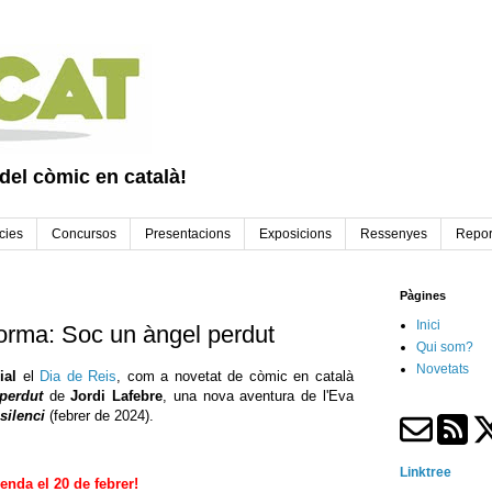
 del còmic en català!
cies
Concursos
Presentacions
Exposicions
Ressenyes
Repor
Pàgines
Inici
orma: Soc un àngel perdut
Qui som?
Novetats
ial
el
Dia de Reis
, com a novetat de còmic en català
perdut
de
Jordi Lafebre
, una nova aventura de l'Eva
silenci
(febrer de 2024).
Linktree
venda el 20 de febrer!