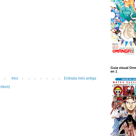
Guia visual One
en 1
Inici
Entrada més antiga
(Atom)