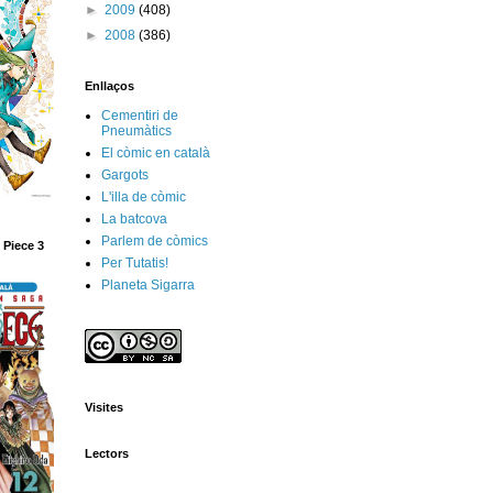
►
2009
(408)
►
2008
(386)
Enllaços
Cementiri de
Pneumàtics
El còmic en català
Gargots
L'illa de còmic
La batcova
Parlem de còmics
 Piece 3
Per Tutatis!
Planeta Sigarra
Visites
Lectors