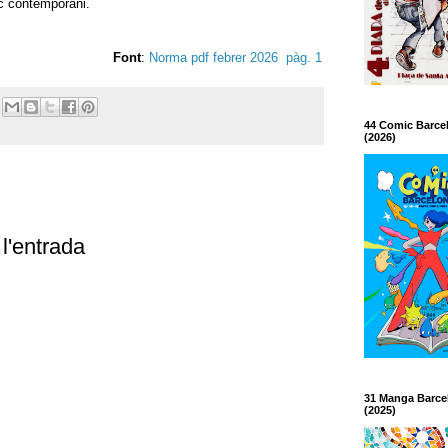
c contemporani.
Font
:
Norma pdf febrer 2026 pàg. 1
44 Comic Barce
(2026)
l'entrada
31 Manga Barce
(2025)