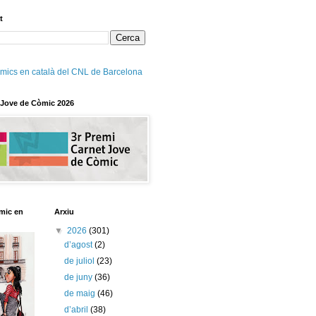
t
mics en català del CNL de Barcelona
 Jove de Còmic 2026
mic en
Arxiu
▼
2026
(301)
d’agost
(2)
de juliol
(23)
de juny
(36)
de maig
(46)
d’abril
(38)