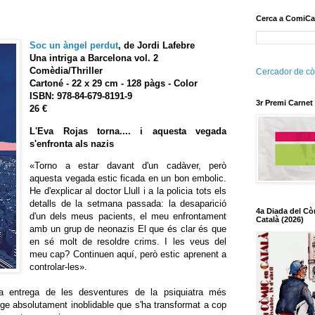
Cerca a ComiCa
Soc un àngel perdut
, de Jordi Lafebre
Una intriga a Barcelona vol. 2
Comèdia/Thriller
Cercador de cò
Cartoné - 22 x 29 cm - 128 pàgs - Color
ISBN:
978-84-679-8191-9
3r Premi Carnet
26 €
L'Eva Rojas torna.... i aquesta vegada
s'enfronta als nazis
«Torno a estar davant d'un cadàver, però
aquesta vegada estic ficada en un bon embolic.
He d'explicar al doctor Llull i a la policia tots els
detalls de la setmana passada: la desaparició
4a Diada del Cò
d'un dels meus pacients, el meu enfrontament
Català (2026)
amb un grup de neonazis El que és clar és que
en sé molt de resoldre crims. I les veus del
meu cap? Continuen aquí, però estic aprenent a
controlar-les».
 entrega de les desventures de la psiquiatra més
tge absolutament inoblidable que s'ha transformat a cop