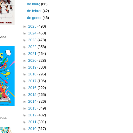
de març
(68)
de febrer
(42)
de gener
(46)
►
2025
(490)
►
2024
(458)
lona
►
2023
(478)
►
2022
(358)
►
2021
(264)
►
2020
(228)
►
2019
(300)
►
2018
(296)
►
2017
(196)
►
2016
(222)
►
2015
(265)
►
2014
(326)
►
2013
(349)
►
2012
(432)
lona
►
2011
(391)
►
2010
(317)