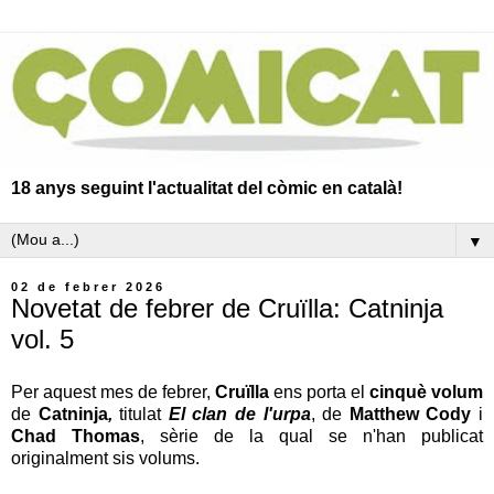
18 anys seguint l'actualitat del còmic en català!
▼
02 de febrer 2026
Novetat de febrer de Cruïlla: Catninja
vol. 5
Per aquest mes de febrer,
Cruïlla
ens porta el
cinquè volum
de
Catninja
,
titulat
El clan de l'urpa
, de
Matthew Cody
i
Chad Thomas
, sèrie de la qual
se n'han publicat
originalment sis volums.