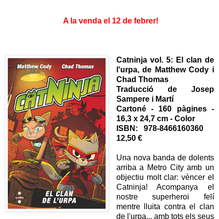
A la venda el 12 de febrer!
Catninja vol. 5: El clan de
l'urpa,
de Matthew Cody i
Chad Thomas
Traducció de Josep
Sampere i Martí
Cartoné - 160 pàgines -
16,3 x 24,7 cm - Color
ISBN:
‎
978-8466160360
12,50 €
Una nova banda de dolents
arriba a Metro City amb un
objectiu molt clar: vèncer el
Catninja! Acompanya el
nostre superheroi felí
mentre lluita contra el clan
de l'urpa... amb tots els seus