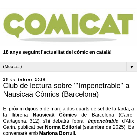
18 anys seguint l'actualitat del còmic en català!
▼
25 de febrer 2026
Club de lectura sobre '"Impenetrable" a
Nausicaä Còmics (Barcelona)
El pròxim dijous 5 de març a dos quarts de set de la tarda, a
la llibreria
Nausicaä Còmics
de Barcelona (Carrer
Cartagena, 312), s'hi debatrà l'obra
Impenetrable
, d'Alix
Garin, publicat per
Norma Editorial
(setembre de 2025). Es
conversarà amb
Mariona Borrull
.