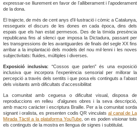
expressar-se lliurement en favor de l'alliberament i l'apoderament
de la dona.
El trajecte, de més de cent anys d’il·lustració i còmic a Catalunya,
ressegueix el discurs de les dones en cada època, dins dels
espais que els han estat permesos. Des de la tímida presència
republicana fins al silenci que imposa la Dictadura, passant per
les transgressions de les avantguardes de finals del segle XX fins
arribar a la implantació dels models del nou mil·lenni i les noves
subjectivitats: fluides, múltiples i diverses.
Exposició inclusiva:
“Cossos que parlen” és una exposició
inclusiva que incorpora l'experiència sensorial per millorar la
percepció a través dels sentits i que posa els continguts a l'abast
dels visitants amb dificultats d'accessibilitat
La comunitat amb ceguesa o dificultat visual, disposa de
reproduccions en relleu d’algunes obres i la seva descripció,
amb macro caràcter i escriptura Braille. Per a la comunitat sorda
signant i oralista, es presenten codis QR vinculats
al canal de La
Mirada Tàctil a la plataforma YouTube
, on es poden visionar tots
els continguts de la mostra en llengua de signes i subtitulat.