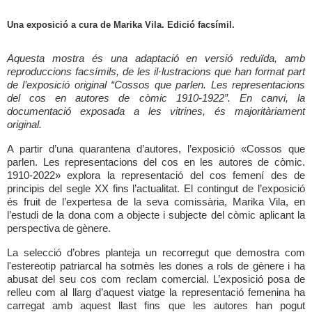
Una exposició a cura de Marika Vila. Edició facsímil.
Aquesta mostra és una adaptació en versió reduïda, amb
reproduccions facsímils, de les il·lustracions que han format part
de l’exposició original “Cossos que parlen. Les representacions
del cos en autores de còmic 1910-1922”. En canvi, la
documentació exposada a les vitrines, és majoritàriament
original.
A partir d’una quarantena d’autores, l’exposició «Cossos que
parlen. Les representacions del cos en les autores de còmic.
1910-2022» explora la representació del cos femení des de
principis del segle XX fins l’actualitat. El contingut de l’exposició
és fruit de l’expertesa de la seva comissària, Marika Vila, en
l’estudi de la dona com a objecte i subjecte del còmic aplicant la
perspectiva de gènere.
La selecció d’obres planteja un recorregut que demostra com
l'estereotip patriarcal ha sotmès les dones a rols de gènere i ha
abusat del seu cos com reclam comercial. L’exposició posa de
relleu com al llarg d’aquest viatge la representació femenina ha
carregat amb aquest llast fins que les autores han pogut