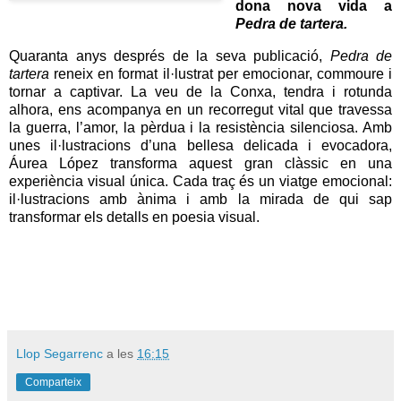
dona nova vida a
Pedra de tartera.
Quaranta anys després de la seva publicació,
Pedra de
tartera
reneix en format il·lustrat per emocionar, commoure i
tornar a captivar. La veu de la Conxa, tendra i rotunda
alhora, ens acompanya en un recorregut vital que travessa
la guerra, l’amor, la pèrdua i la resistència silenciosa. Amb
unes il·lustracions d’una bellesa delicada i evocadora,
Áurea López transforma aquest gran clàssic en una
experiència visual única. Cada traç és un viatge emocional:
il·lustracions amb ànima i amb la mirada de qui sap
transformar els detalls en poesia visual.
Llop Segarrenc
a les
16:15
Comparteix