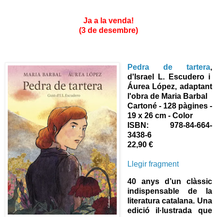
Ja a la venda!
(3 de desembre)
Pedra de tartera
,
d'Israel L. Escudero i
Áurea López, adaptant
l'obra de Maria Barbal
Cartoné
- 128 pàgines -
19 x 26 cm - Color
ISBN: 978-84-664-
3438-6
22,90 €
Llegir fragment
40 anys d’un clàssic
indispensable de la
literatura catalana. Una
edició il·lustrada que