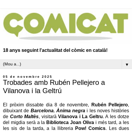
18 anys seguint l'actualitat del còmic en català!
▼
05 de novembre 2025
Trobades amb Rubén Pellejero a
Vilanova i la Geltrú
El pròxim dissabte dia 8 de novembre,
Rubén Pellejero
,
dibuixant de
Barcelona. Ànima negra
i les noves històries
de
Corto Maltès
, visitarà
Vilanova i La Geltru
. A les dotze
del migdia serà a la
Biblioteca Joan Oliva
i més tard, a les
les sis de la tarda, a la llibreria
Pow! Comics
. Les dues