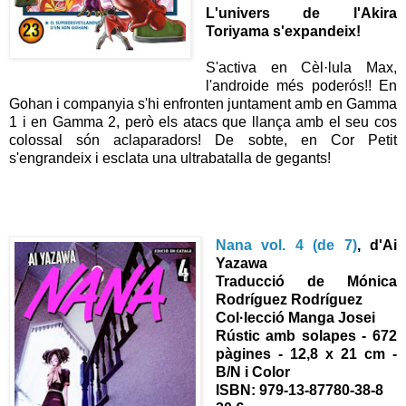
L'univers de l'Akira
Toriyama s'expandeix!
S'activa en Cèl·lula Max,
l'androide més poderós!! En
Gohan i companyia s'hi enfronten juntament amb en Gamma
1 i en Gamma 2, però els atacs que llança amb el seu cos
colossal són aclaparadors! De sobte, en Cor Petit
s'engrandeix i esclata una ultrabatalla de gegants!
Nana vol. 4 (de 7)
, d'Ai
Yazawa
Traducció de Mónica
Rodríguez Rodríguez
Col·lecció Manga Josei
Rústic amb solapes - 672
pàgines - 12,8 x 21 cm -
B/N i Color
ISBN:
979-13-87780-38-8