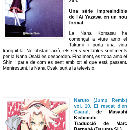
20 €
Una sèrie impresindible
de l'Ai Yazawa en un nou
format.
La Nana Komatsu ha
començat a viure amb el
Takumi i porta una vida
tranquil·la. No obstant això, els seus veritables sentiments
per la Nana Osaki es desborden. Finalment, es troba amb el
Shin i parla de com es sent amb tot el que està passant.
Mentrestant, la Nana Osaki surt a la televisió.
Naruto (Jump Remix)
vol. 10. El rescat d'en
Gaara!
, de Masashi
Kishimoto
Traducció de Marc
Bernabé
(Daruma SL)