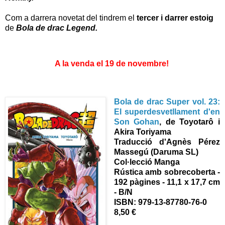
Com a darrera novetat del tindrem el
tercer i darrer estoig
de
Bola de drac Legend.
A la venda el 19 de novembre!
Bola de drac Super vol. 23:
El superdesvetllament d'en
Son Gohan
,
de Toyotarô i
Akira Toriyama
Traducció d'Agnès Pérez
Massegú (Daruma SL)
Col·lecció Manga
Rústica amb s
obrecoberta -
192 pàgines - 11,1 x 17,7 cm
- B/N
ISBN:
979-13-87780-76-0
8,50 €