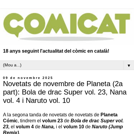
18 anys seguint l'actualitat del còmic en català!
▼
09 de novembre 2025
Novetats de novembre de Planeta (2a
part): Bola de drac Super vol. 23, Nana
vol. 4 i Naruto vol. 10
A la segona tanda de novetats de novetats de
Planeta
Cómic
, tindrem el
volum 23
de
Bola de drac Super vol.
23,
el
volum 4
de
Nana,
i el
volum 10
de
Naruto (Jump
Remix).