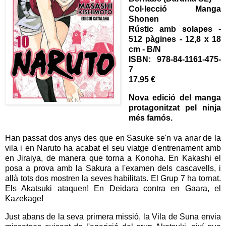
Col·lecció Manga
Shonen
Rústic amb solapes -
512 pàgines - 12,8 x 18
cm - B/N
ISBN:
978-84-1161-475-
7
17,95 €
Nova edició del manga
protagonitzat pel ninja
més famós.
Han passat dos anys des que en Sasuke se'n va anar de la
vila i en Naruto ha acabat el seu viatge d'entrenament amb
en Jiraiya, de manera que torna a Konoha. En Kakashi el
posa a prova amb la Sakura a l'examen dels cascavells, i
allà tots dos mostren la seves habilitats. El Grup 7 ha tornat.
Els Akatsuki ataquen! En Deidara contra en Gaara, el
Kazekage!
Just abans de la seva primera missió, la Vila de Suna envia