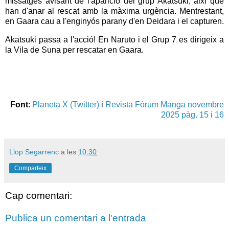
missatges avisant de l'aparició del grup Akatsuki, així que
han d'anar al rescat amb la màxima urgència. Mentrestant,
en Gaara cau a l'enginyós parany d'en Deidara i el capturen.
Akatsuki passa a l'acció! En Naruto i el Grup 7 es dirigeix a
la Vila de Suna per rescatar en Gaara.
Font
:
Planeta X (Twitter)
i
Revista Fòrum Manga novembre
2025 pàg. 15 i 16
Llop Segarrenc
a les
10:30
Comparteix
Cap comentari:
Publica un comentari a l'entrada