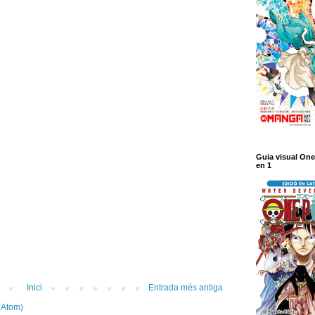
Guia visual One
en 1
Inici
Entrada més antiga
(Atom)