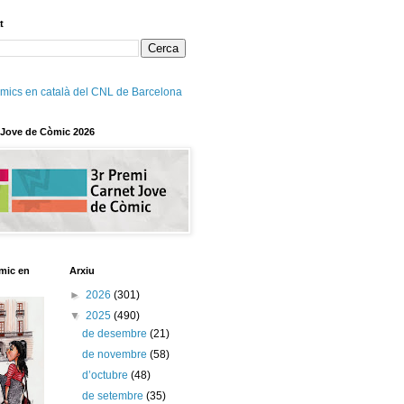
t
mics en català del CNL de Barcelona
 Jove de Còmic 2026
mic en
Arxiu
►
2026
(301)
▼
2025
(490)
de desembre
(21)
de novembre
(58)
d’octubre
(48)
de setembre
(35)