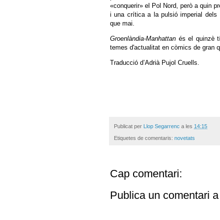
«conquerir» el Pol Nord, però a quin p
i una crítica a la pulsió imperial del
que mai.
Groenlàndia-Manhattan
és el quinzè t
temes d'actualitat en còmics de gran q
Traducció d’Adrià Pujol Cruells.
Publicat per
Llop Segarrenc
a les
14:15
Etiquetes de comentaris:
novetats
Cap comentari:
Publica un comentari a 