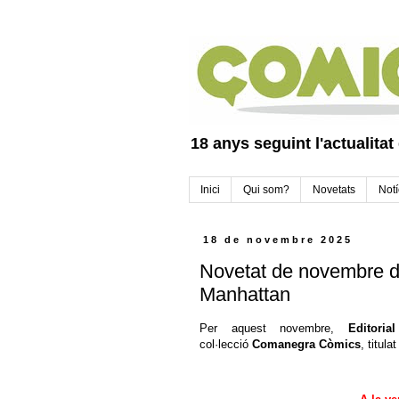
18 anys seguint l'actualitat
Inici
Qui som?
Novetats
Notí
18 de novembre 2025
Novetat de novembre 
Manhattan
Per aquest novembre,
Editori
col·lecció
Comanegra Còmics
, titula