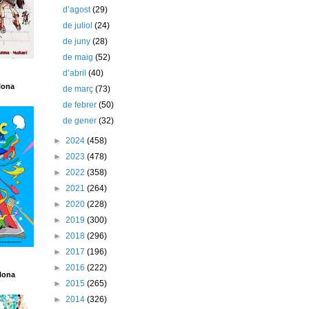
d’agost
(29)
de juliol
(24)
de juny
(28)
de maig
(52)
d’abril
(40)
lona
de març
(73)
de febrer
(50)
de gener
(32)
►
2024
(458)
►
2023
(478)
►
2022
(358)
►
2021
(264)
►
2020
(228)
►
2019
(300)
►
2018
(296)
►
2017
(196)
►
2016
(222)
lona
►
2015
(265)
►
2014
(326)