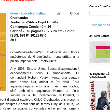
enda el 26 de novembre!
Cerca a ComiCa
Groenlàndia-Manhattan
, de Chloé
Cruchaudet
Traducció d'Adrià Pujol Cruells
Cercador de cò
Comanegra Còmic núm 14
Cartoné - 140 pàgines - 17 x 24 cm - Color
ISBN: 978-84-10161-87-0
3r Premi Carnet
20 €
Groenlàndia-Manhattan
. Un elogi de les cultures
autòctones de Groenlàndia, i una crítica a la
pulsió imperial dels Estats Units
Any 1897, Estats Units. Època d’exploradors i
descobriments nous i emocionants. El
4a Diada del Cò
Català (2026)
comandant Robert Peary intenta una vegada
més, sense èxit, arribar al Pol Nord. Però
aquesta vegada no torna amb les mans buides,
sinó amb cinc esquimals. Només un d’ells
sobreviurà a la inclemència d’Occident, i
vivent d’aquest captiveri. Chloé Cruchaudet ens presenta
, que després d’estar tant de temps lluny dels seus, va
bert Peary va acabar convertintse en el primer home a