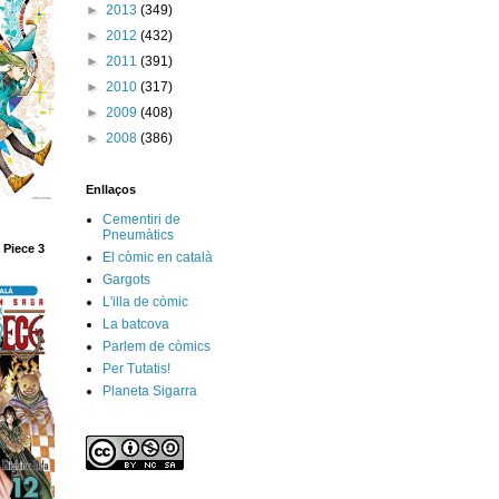
►
2013
(349)
►
2012
(432)
►
2011
(391)
►
2010
(317)
►
2009
(408)
►
2008
(386)
Enllaços
Cementiri de
Pneumàtics
 Piece 3
El còmic en català
Gargots
L'illa de còmic
La batcova
Parlem de còmics
Per Tutatis!
Planeta Sigarra