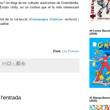
reu? Un elogi de les cultures autòctones de Groenlàndia,
s Estats Units, en un context que el fa més interessant
ítol de la col·lecció «
Comanegra Còmics
»: no-ficció i
ualitat.
44 Comic Barce
(2026)
Font
:
Les Punxes
l'entrada
31 Manga Barce
(2025)