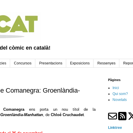
 del còmic en català!
cies
Concursos
Presentacions
Exposicions
Ressenyes
Repor
Pàgines
Inici
de Comanegra: Groenlàndia-
Qui som?
Novetats
al Comanegra
ens porta un nou títol de la
t
Groenlàndia-Manhattan
, de
Chloé Cruchaudet
.
Linktree