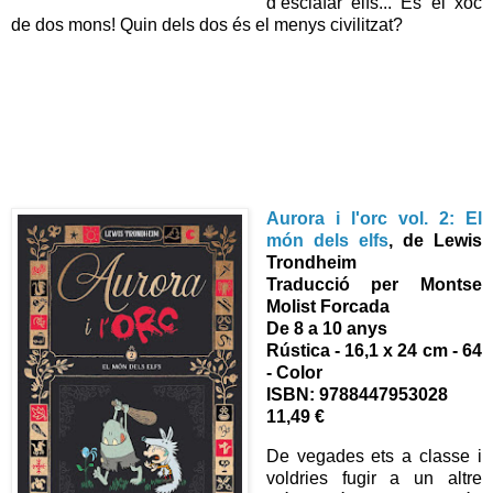
d’esclafar elfs... És el xoc
de dos mons! Quin dels dos és el menys civilitzat?
Aurora i l'orc vol. 2: El
món dels elfs
, de Lewis
Trondheim
Traducció per Montse
Molist Forcada
De 8 a 10 anys
Rústica - 16,1 x 24 cm - 64
- Color
ISBN: 9788447953028
11,49 €
De vegades ets a classe i
voldries fugir a un altre