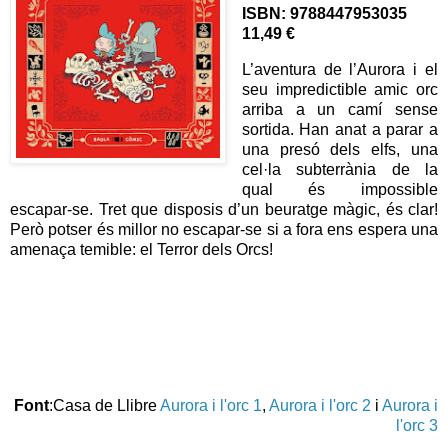
ISBN: 9788447953035
11,49 €
L’aventura de l’Aurora i el
seu impredictible amic orc
arriba a un camí sense
sortida. Han anat a parar a
una presó dels elfs, una
cel·la subterrània de la
qual és impossible
escapar-se. Tret que disposis d’un beuratge màgic, és clar!
Però potser és millor no escapar-se si a fora ens espera una
amenaça temible: el Terror dels Orcs!
Font
:Casa de Llibre
Aurora i l'orc 1
,
Aurora i l'orc 2
i
Aurora i
l'orc 3