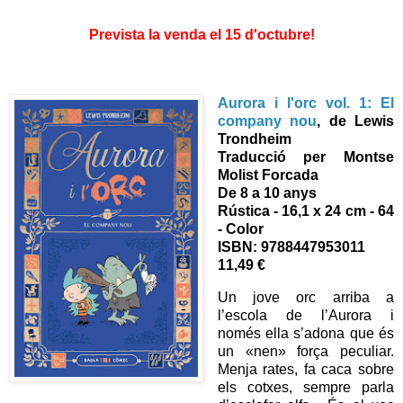
Prevista la venda el 15 d'octubre!
Aurora i l'orc vol. 1: El
company nou
, de Lewis
Trondheim
Traducció per Montse
Molist Forcada
De 8 a 10 anys
Rústica - 16,1 x 24 cm - 64
- Color
ISBN: 9788447953011
11,49 €
Un jove orc arriba a
l’escola de l’Aurora i
només ella s’adona que és
un «nen» força peculiar.
Menja rates, fa caca sobre
els cotxes, sempre parla