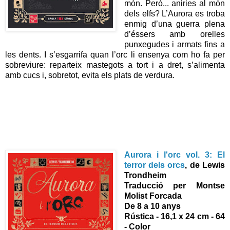
món. Però... aniries al món
dels elfs? L’Aurora es troba
enmig d’una guerra plena
d’éssers amb orelles
punxegudes i armats fins a
les dents. I s’esgarrifa quan l’orc li ensenya com ho fa per
sobreviure: reparteix mastegots a tort i a dret, s’alimenta
amb cucs i, sobretot, evita els plats de verdura.
Aurora i l'orc vol. 3: El
terror dels orcs
, de Lewis
Trondheim
Traducció per Montse
Molist Forcada
De 8 a 10 anys
Rústica - 16,1 x 24 cm - 64
- Color