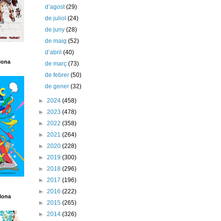
d’agost
(29)
de juliol
(24)
de juny
(28)
de maig
(52)
d’abril
(40)
lona
de març
(73)
de febrer
(50)
de gener
(32)
►
2024
(458)
►
2023
(478)
►
2022
(358)
►
2021
(264)
►
2020
(228)
►
2019
(300)
►
2018
(296)
►
2017
(196)
►
2016
(222)
lona
►
2015
(265)
►
2014
(326)