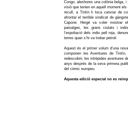
Congo, aleshores una colònia belga, i 
visió que tenien en aquell moment els 
recull, a Tintín li toca canviar de c
afrontar el terrible sindicat de gàngs
Capone. Hergé va voler mostrar e
paisatges, les grans ciutats i indú
l’espoliació dels indis pell roja, den
terres quan s’hi va trobar petroli.
Aquest és el primer volum d’una nov
componen les Aventures de Tintín, 
redescobrir, les intrèpides aventures d
anys després de la seva primera publi
del còmic europeu.
Aquesta edició especial no es reimp