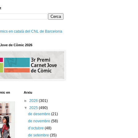
t
mics en català del CNL de Barcelona
 Jove de Còmic 2026
mic en
Arxiu
►
2026
(301)
▼
2025
(490)
de desembre
(21)
de novembre
(58)
d’octubre
(48)
de setembre
(35)