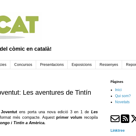
 del còmic en català!
cies
Concursos
Presentacions
Exposicions
Ressenyes
Repor
Pàgines
Inici
ventut: Les aventures de Tintín
Qui som?
Novetats
 Joventut
ens porta una nova edició 3 en 1 de
Les
 format més compacte. Aquest
primer volum
recopila
 Congo i Tintín a Amèrica.
Linktree