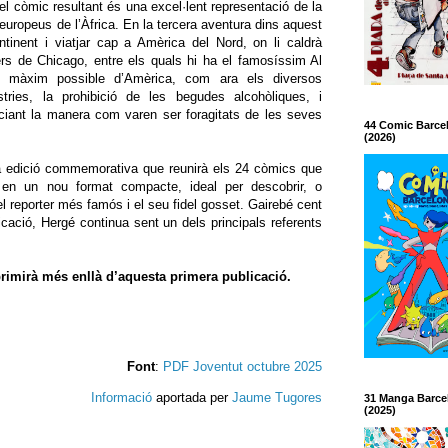
el còmic resultant és una excel·lent representació de la
europeus de l’Àfrica. En la tercera aventura dins aquest
ontinent i viatjar cap a Amèrica del Nord, on li caldrà
ters de Chicago, entre els quals hi ha el famosíssim Al
l màxim possible d’Amèrica, com ara els diversos
stries, la prohibició de les begudes alcohòliques, i
unciant la manera com varen ser foragitats de les seves
44 Comic Barce
(2026)
a edició commemorativa que reunirà els 24 còmics que
en un nou format compacte, ideal per descobrir, o
el reporter més famós i el seu fidel gosset. Gairebé cent
cació, Hergé continua sent un dels principals referents
rimirà més enllà d’aquesta primera publicació.
Font
:
PDF Joventut octubre 2025
Informació
aportada per
Jaume Tugores
31 Manga Barce
(2025)