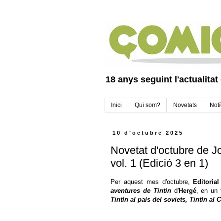
18 anys seguint l'actualitat
Inici
Qui som?
Novetats
Notí
10 d’octubre 2025
Novetat d'octubre de Jo
vol. 1 (Edició 3 en 1)
Per aquest mes d'octubre,
Editorial
aventures de Tintin
d'
Hergé
, en un
Tintín al país del soviets, Tintín al