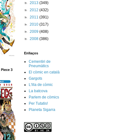
►
2013
(349)
►
2012
(432)
►
2011
(391)
►
2010
(317)
►
2009
(408)
►
2008
(386)
Enllaços
Cementiri de
Pneumàtics
 Piece 3
El còmic en català
Gargots
L'illa de còmic
La batcova
Parlem de còmics
Per Tutatis!
Planeta Sigarra