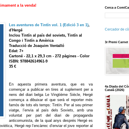
imament a la venda!
Cerca a ComiCa
Les aventures de Tintín vol. 1 (Edició 3 en 1)
,
Cercador de cò
d'Hergé
Inclou Tintín al país del soviets, Tintín al
Congo i Tintín a Amèrica
3r Premi Carnet
Traducció de Joaquim Ventalló
Edat: 7+
Cartoné - 22,1 x 29,3 cm - 272 pàgines - Color
ISBN: 978842614961-9
35 €
En aquesta primera aventura, que es va
4a Diada del Cò
començar a publicar en tires al suplement per a
Català (2026)
nens del diari belga Le Vingtième Siècle, Hergé
comença a dibuixar el que serà el reporter més
famós de tots els temps: Tintín. Per al seu primer
viatge, l’envia al país dels Soviets, amb una
voluntat per part del diari de propaganda
anticomunista, de la qual anys després Hergé es
viètica, Hergé rep l’encàrrec d’enviar el jove reporter al