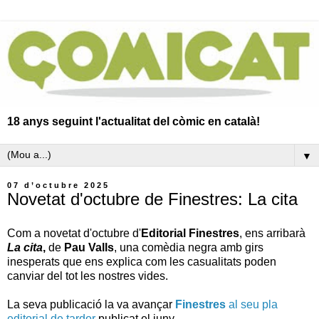
18 anys seguint l'actualitat del còmic en català!
▼
07 d’octubre 2025
Novetat d'octubre de Finestres: La cita
Com a novetat d'octubre d'
Editorial Finestres
, ens arribarà
La cita
,
de
Pau Valls
, u
na
comèdia negra amb girs
inesperats que ens explica com les casualitats poden
canviar del tot les nostres vides
.
La seva publicació la va avançar
Finestres
al seu pla
editorial de tardor
publicat el juny.