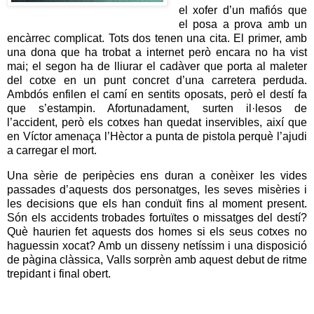
el xofer d’un mafiós que
el posa a prova amb un
encàrrec complicat. Tots dos tenen una cita. El primer, amb
una dona que ha trobat a internet però encara no ha vist
mai; el segon ha de lliurar el cadàver que porta al maleter
del cotxe en un punt concret d’una carretera perduda.
Ambdós enfilen el camí en sentits oposats, però el destí fa
que s’estampin. Afortunadament, surten il·lesos de
l’accident, però els cotxes han quedat inservibles, així que
en Víctor amenaça l’Hèctor a punta de pistola perquè l’ajudi
a carregar el mort.
Una sèrie de peripècies ens duran a conèixer les vides
passades d’aquests dos personatges, les seves misèries i
les decisions que els han conduït fins al moment present.
Són els accidents trobades fortuïtes o missatges del destí?
Què haurien fet aquests dos homes si els seus cotxes no
haguessin xocat? Amb un disseny netíssim i una disposició
de pàgina clàssica, Valls sorprèn amb aquest debut de ritme
trepidant i final obert.