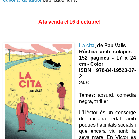
A la venda el 16 d'octubre!
La cita
, de
Pau Valls
Rústica amb solapes -
152 pàgines - 17 x 24
cm - Color
ISBN: 978-84-19523-37-
2
24 €
Temes: absurd, comèdia
negra, thriller
L’Hèctor és un conserge
de mitjana edat amb
poques habilitats socials i
que encara viu amb la
seva mare. En Víctor és