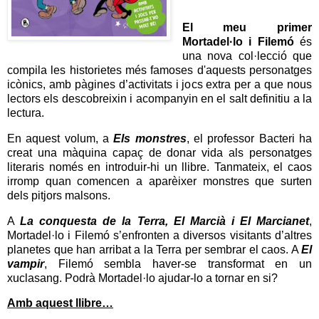
El meu primer
Mortadel·lo i
Filemó
és
una nova col·lecció que
compila les historietes més famoses d'aquests personatges
icònics, amb pàgines d’activitats i jocs extra per a que nous
lectors els descobreixin i acompanyin en el salt definitiu a la
lectura.
En aquest volum, a
Els monstres
, el professor Bacteri ha
creat una màquina capaç de donar vida als personatges
literaris només en introduir-hi un llibre. Tanmateix, el caos
irromp quan comencen a aparèixer monstres que surten
dels pitjors malsons.
A
La conquesta de la Terra, El Marcià i El
Marcianet
,
Mortadel·lo i Filemó s’enfronten a diversos visitants d’altres
planetes que han arribat a la Terra per sembrar el caos. A
El
vampir
, Filemó sembla haver-se transformat en un
xuclasang. Podrà Mortadel·lo ajudar-lo a tornar en si?
Amb aquest llibre…