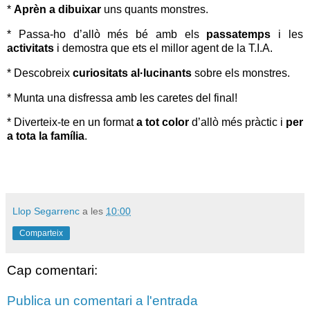
*
Aprèn a
dibuixar
uns quants monstres.
* Passa-ho d’allò més bé amb els
passatemps
i les
activitats
i demostra que ets el millor agent de la T.I.A.
* Descobreix
curiositats al·lucinants
sobre els monstres.
* Munta una disfressa amb les caretes del final!
* Diverteix-te en un format
a tot color
d’allò més pràctic i
per
a tota la família
.
Llop Segarrenc
a les
10:00
Comparteix
Cap comentari:
Publica un comentari a l'entrada