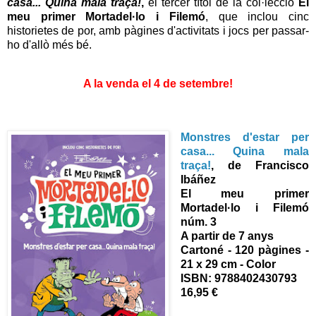
casa... Quina mala traça!
,
el tercer títol de la col·lecció
El
meu primer Mortadel·lo i Filemó
, que inclou cinc
historietes de por, amb pàgines d'activitats i jocs per passar-
ho d'allò més bé.
A la venda el 4 de setembre!
Monstres d'estar per
casa... Quina mala
traça!
, de Francisco
Ibáñez
El meu primer
Mortadel·lo i Filemó
núm. 3
A partir de 7 anys
Cartoné - 120 pàgines -
21 x 29 cm - Color
ISBN:
9788402430793
16,95 €