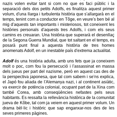
nazis volen evitar tant si com no que es faci públic i la
separació dels dos petits Adolfs, es finalitza aquest primer
volum, d'una llarga i turbulenta història que s'allargarà en el
temps, tenint com a conductor en Tôge, en veure's ben bé al
mig d'aquests tan importants i misteriosos, tot coneixent les
històries personals d'aquests tres Adolfs, i com els seus
camins es creuaran. Una història que superarà el desenllaç
de la Segona Guerra Mundial, que tot saltant en el temps, es
posarà punt final a aquesta història de tres homes
anomenats Adolf, en un inestable país d'extrema actualitat.
Adolf
és una història adulta, amb uns fets que ja coneixem
molt o poc, com fou la persecució i l'assassinat en massa
dels jueus per part del nazisme, però en aquest cas des de
la perspectiva japonesa, que tal com sabem i se'ns explica,
el Japó fou aliada de l'Alemanya nazi, i al continent asiàtic,
va exercir de potència colonial, ocupant part de la Xina com
també Corea, amb conseqüències nefastes pels seus
habitants. Es ressalta la rellevància històrica de la comunitat
jueva de Kôbe, tal com ja veiem en aquest primer volum. Un
drama bèl·lic i històric que sap enganxar-nos des de les
seves primeres pàgines.