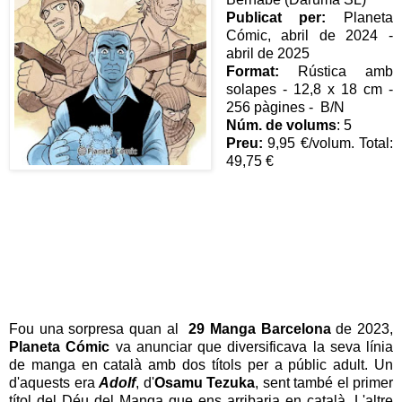
Publicat per:
Planeta
Cómic, abril de 2024 -
abril de 2025
Format:
Rústica amb
solapes - 12,8 x 18 cm -
256 pàgines - B/N
Núm. de volums
: 5
Preu:
9,95 €/volum. Total:
49,75 €
Fou una sorpresa quan al
29 Manga Barcelona
de 2023,
Planeta Cómic
va anunciar que diversificava la seva línia
de manga en català amb dos títols per a públic adult. Un
d'aquests era
Adolf
, d'
Osamu Tezuka
, sent també el primer
títol del Déu del Manga que ens arribaria en català. L'altre