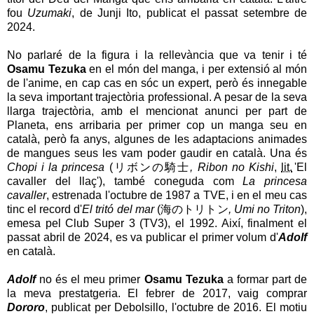
fou
Uzumaki
, de Junji Ito, publicat el passat setembre de
2024.
No parlaré de la figura i la rellevància que va tenir i té
Osamu Tezuka
en el món del manga, i per extensió al món
de l'anime, en cap cas en sóc un expert, però és innegable
la seva important trajectòria professional. A pesar de la seva
llarga trajectòria, amb el mencionat anunci per part de
Planeta, ens arribaria per primer cop un manga seu en
català, però fa anys, algunes de les adaptacions animades
de mangues seus les vam poder gaudir en català. Una és
Chopi i la princesa
(
リボンの騎士
, Ribon no Kishi
,
lit.
'El
cavaller del llaç'
), també coneguda com
La princesa
cavaller
, estrenada l'octubre de 1987 a TVE, i en el meu cas
tinc el record d'
El tritó del mar
(
海のトリトン
, Umi no Triton
),
emesa pel Club Super 3 (TV3), el 1992. Així, finalment el
passat abril de 2024, es va publicar el primer volum d'
Adolf
en català.
Adolf
no és el meu primer
Osamu Tezuka
a formar part de
la meva prestatgeria. El febrer de 2017, vaig comprar
Dororo
, publicat per Debolsillo, l'octubre de 2016. El motiu