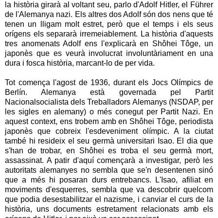
la història girarà al voltant seu, parlo d'Adolf Hitler, el Führer
de l'Alemanya nazi. Els altres dos Adolf són dos nens que té
tenen un lligam molt estret, però que el temps i els seus
orígens els separarà irremeiablement. La història d'aquests
tres anomenats Adolf ens l'explicarà en Shôhei Tôge, un
japonès que es veurà involucrat involuntàriament en una
dura i fosca història, marcant-lo de per vida.
Tot comença l'agost de 1936, durant els Jocs Olímpics de
Berlín. Alemanya està governada pel Partit
Nacionalsocialista dels Treballadors Alemanys (NSDAP, per
les sigles en alemany) o més conegut per Partit Nazi. En
aquest context, ens trobem amb en Shôhei Tôge, periodista
japonès que cobreix l'esdeveniment olímpic. A la ciutat
també hi resideix el seu germà universitari Isao. El dia que
s'han de trobar, en Shôhei es troba el seu germà mort,
assassinat. A patir d'aquí començarà a investigar, però les
autoritats alemanyes no sembla que se'n desentenen sinó
que a més hi posaran durs entrebancs. L'Isao, afiliat en
moviments d'esquerres, sembla que va descobrir quelcom
que podia desestabilitzar el nazisme, i canviar el curs de la
història, uns documents estretament relacionats amb els