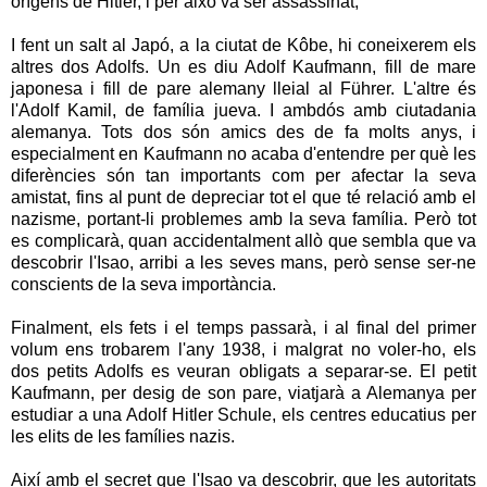
orígens de Hitler, i per això va ser assassinat,
I fent un salt al Japó, a la ciutat de Kôbe, hi coneixerem els
altres dos Adolfs. Un es diu Adolf Kaufmann, fill de mare
japonesa i fill de pare alemany lleial al Führer. L'altre és
l'Adolf Kamil, de família jueva. I ambdós amb ciutadania
alemanya. Tots dos són amics des de fa molts anys, i
especialment en Kaufmann no acaba d'entendre per què les
diferències són tan importants com per afectar la seva
amistat, fins al punt de depreciar tot el que té relació amb el
nazisme, portant-li problemes amb la seva família. Però tot
es complicarà, quan accidentalment allò que sembla que va
descobrir l'Isao, arribi a les seves mans, però sense ser-ne
conscients de la seva importància.
Finalment, els fets i el temps passarà, i al final del primer
volum ens trobarem l'any 1938, i malgrat no voler-ho, els
dos petits Adolfs es veuran obligats a separar-se. El petit
Kaufmann, per desig de son pare, viatjarà a Alemanya per
estudiar a una Adolf Hitler Schule, els centres educatius per
les elits de les famílies nazis.
Així amb el secret que l'Isao va descobrir, que les autoritats