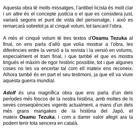
Aquesta obra té molts missatges, l'antibel·licista és molt clar
i un altre és el concepte justícia o el que es considera just,
variarà segons el punt de vista del personatge, i això es
remarcarà sobretot ja al cinquè volum, tot tancant l'obra.
A més el cinquè volum té tres textos d'
Osamu Tezuka
al
final, on ens parla d'allò que volia mostrar a l'obra, les
diferències entre la versió a la revista i la versió en volums,
especialment el tram final, i que també el que es mostra
tingués el màxim de rigor històric possible, tot i que algunes
coses no les va encertar tal com ell mateix ens reconeix.
Alhora també és en part el seu testimoni, ja que ell va viure
aquesta guerra mundial.
Adolf
és una magnífica obra que ens parla d'un dels
períodes més foscos de la nostra història, amb moltes de ls
seves conseqüències vigents actualment, a mans d'un dels
més grans mangakes de la història del Japó, el
mateix
Osamu Tezuka
, i com a darrer valor afegit ara la
podem tenir tota sencera en català.