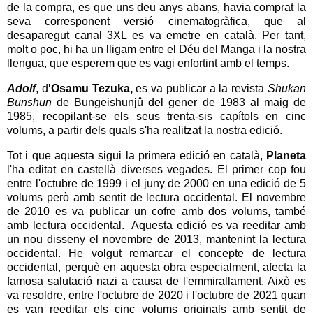
de la compra, es que uns deu anys abans, havia comprat la
seva corresponent versió cinematogràfica, que al
desaparegut canal 3XL es va emetre en català. Per tant,
molt o poc, hi ha un lligam entre el Déu del Manga i la nostra
llengua, que esperem que es vagi enfortint amb el temps.
Adolf
, d
'Osamu Tezuka,
es va publicar a la revista
Shukan
Bunshun
de Bungeishunjû del gener de 1983 al maig de
1985, recopilant-se els seus trenta-sis capítols en cinc
volums, a partir dels quals s'ha realitzat la nostra edició.
Tot i que aquesta sigui la primera edició en català,
Planeta
l'ha editat en castellà diverses vegades. El primer cop fou
entre l'octubre de 1999 i el juny de 2000 en una edició de 5
volums però amb sentit de lectura occidental. El novembre
de 2010 es va publicar un cofre amb dos volums, també
amb lectura occidental. Aquesta edició es va reeditar amb
un nou disseny el novembre de 2013, mantenint la lectura
occidental. He volgut remarcar el concepte de lectura
occidental, perquè en aquesta obra especialment, afecta la
famosa salutació nazi a causa de l'emmirallament. Això es
va resoldre, entre l'octubre de 2020 i l'octubre de 2021 quan
es van reeditar els cinc volums originals amb sentit de