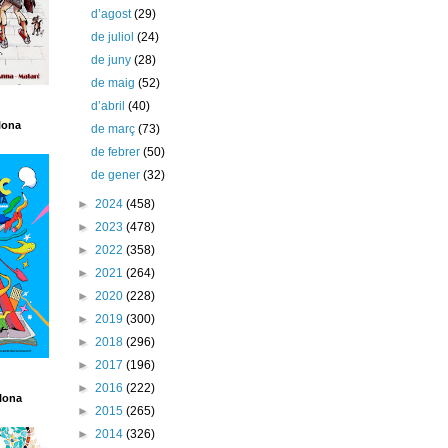
d’agost
(29)
de juliol
(24)
de juny
(28)
de maig
(52)
d’abril
(40)
lona
de març
(73)
de febrer
(50)
de gener
(32)
►
2024
(458)
►
2023
(478)
►
2022
(358)
►
2021
(264)
►
2020
(228)
►
2019
(300)
►
2018
(296)
►
2017
(196)
►
2016
(222)
lona
►
2015
(265)
►
2014
(326)