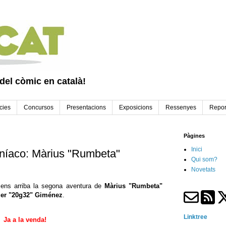
 del còmic en català!
cies
Concursos
Presentacions
Exposicions
Ressenyes
Repor
Pàgines
Inici
aníaco: Màrius "Rumbeta"
Qui som?
Novetats
ens arriba la segona aventura de
Màrius "Rumbeta"
er "20g32" Giménez
.
Linktree
Ja a la venda!