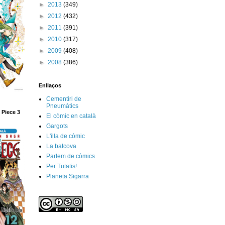
►
2013
(349)
►
2012
(432)
►
2011
(391)
►
2010
(317)
►
2009
(408)
►
2008
(386)
Enllaços
Cementiri de
Pneumàtics
 Piece 3
El còmic en català
Gargots
L'illa de còmic
La batcova
Parlem de còmics
Per Tutatis!
Planeta Sigarra