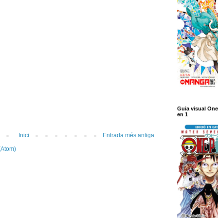
Guia visual One
en 1
Inici
Entrada més antiga
(Atom)