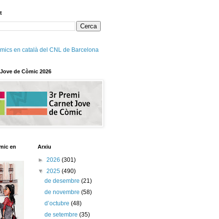
t
mics en català del CNL de Barcelona
 Jove de Còmic 2026
mic en
Arxiu
►
2026
(301)
▼
2025
(490)
de desembre
(21)
de novembre
(58)
d’octubre
(48)
de setembre
(35)