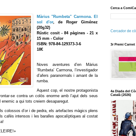
Cerca a ComiCa
Màrius "Rumbeta" Carmona. El
sol d'or
, de
Roger Giménez
(20g32)
Cercador de cò
Rústic cosit - 84 pàgines - 21 x
15 mm - Color
ISBN: 978-84-129373-3-6
3r Premi Carnet
18€
Noves aventures d’en Màrius
‘Rumbeta’ Carmona, l’investigador
d’afers paranormals i amant de la
rumba.
Aquest cop, el nostre protagonista
4a Diada del Cò
Català (2026)
rontar-se contra un colós enorme amb l’ajut dels seus
l enemic a qui tots creiem desaparegut.
els colossos d’or i de pedra, els artefactes màgics plens
els cafès intensos i les baralles apocalíptiques al costat
ia!
LEIRE!»