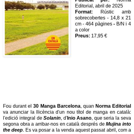
Editorial, abril de 2025
Format:
Rústic amb
sobrecobertes - 14,8 x 21
cm - 464 pàgines
-
B/N i 4
a color
Preus:
17,95 €
Fou durant el
30 Manga Barcelona
, quan
Norma Editorial
va anunciar la llicència d'un nou títol de manga en català:
l'edició integral de
Solanin
, d'
Inio Asano
, que seria la seva
segona obra a arribar-nos en català després de
Mujina into
the deep
. Es va posar a la venda aquest passat abril, com a