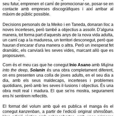
seu futur, emprenen el camí de promocionar-se, posar-se en
contacte amb empreses discogràfiques i així arribar al
màxim de públic possible.
Decisions personals de la Meiko i en Taneda, donaran lloc a
noves incerteses, però també a objectius a assolir. D'alguna
manera, tot forma part d'aquests anys de la nova vida adulta,
un camí cap a la maduresa, un territori desconegut, però que
hauran d'encarar d'una manera o altra. Però un inesperat fet
dramàtic, els canviarà les seves vides, marcant allò que es
proposaven.
Com és el meu cas que he conegut
Inio Asano
amb
Mujina
into the deep
,
Solanin
és una obra completament diferent,
on ens presenten una colla de joves adults, en el seu dia a
dia, amb els seus maldecaps, incerteses i problemes
quotidians, però amb les seves il·lusions i objectius. És una
obra molt real i madura. El que se'ns mostra, segurament
ens hi sentirem reflectits.
El format del volum amb què es publica el manga és el
conegut
kanzenban
, a partir de l'edició original
shinsôban
.