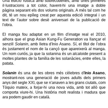
Una edició rústica amb sobrecobertes, amb unes primeres
il·lustracions a tot color, havent-hi una imatge a doble
pàgina separant els dos volums originals. A més tal com he
dit, té un nou epíleg creat per aquesta edició integral i un
text de l'autor sobre desè aniversari de la publicació de
l'obra.
El manga fou adaptat en un film d'imatge real el 2010,
alhora que el grup Asian Kung-Fu Generation va llançar el
senzill
Solanin
, amb lletra d'Inio Asano. Sí, el títol de l'obra
és justament el nom de la cançó que apareixerà al manga.
Un nom curiós, ja que la solanina és un alcaloide present a
moltes plantes de la família de les solanàcies, entre elles, la
patata.
Solanin
és una de les obres més cèlebres d'
Inio Asano
,
mostrant-nos una generació de joves adults dels primers
anys del segle XXI, que se n'anaven a les grans ciutats, com
Tòquio mateix, a forjar-hi una nova vida, amb tot allò que
comporta viure-hi. Una història molt realista i madura que
ara podem gaudir en català.