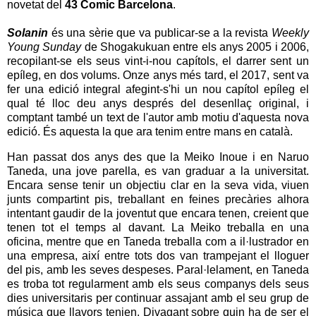
novetat del
43 Comic Barcelona
.
Solanin
és una sèrie que va publicar-se a la revista
Weekly
Young Sunday
de Shogakukuan entre els anys 2005 i 2006,
recopilant-se els seus vint-i-nou capítols, el darrer sent un
epíleg, en dos volums. Onze anys més tard, el 2017, sent va
fer una edició integral afegint-s'hi un nou capítol epíleg el
qual té lloc deu anys després del desenllaç original, i
comptant també un text de l'autor amb motiu d'aquesta nova
edició.
És aquesta la que ara tenim entre mans en català.
Han passat dos anys des que la Meiko Inoue i en Naruo
Taneda, una jove parella, es van graduar a la universitat.
Encara sense tenir un objectiu clar en la seva vida, viuen
junts compartint pis, treballant en feines precàries alhora
intentant gaudir de la joventut que encara tenen, creient que
tenen tot el temps al davant. La Meiko treballa en una
oficina, mentre que en Taneda treballa com a il·lustrador en
una empresa, així entre tots dos van trampejant el lloguer
del pis, amb les seves despeses. Paral·lelament, en Taneda
es troba tot regularment amb els seus companys dels seus
dies universitaris per continuar assajant amb el seu grup de
música que llavors tenien. Divagant sobre quin ha de ser el