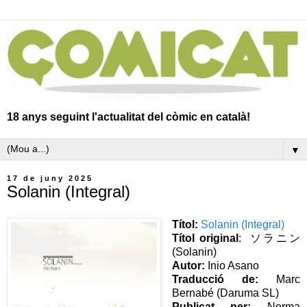
18 anys seguint l'actualitat del còmic en català!
▼
17 de juny 2025
Solanin (Integral)
Títol:
Solanin (Integral)
Títol original
: ソラニン
(Solanin)
Autor:
Inio Asano
Traducció de:
Marc
Bernabé (Daruma SL)
Publicat per:
Norma